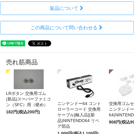
返品について
この商品について問い合わせる
売れ筋商品
LRボタン 交換用ゴム
(新品)スーパーファミコ
ニンテンドー64 コント
交換用ゴムセ
ン（SFC）用（硬め）
ローラーコード 交換用
ニンテンドー
182円(税込200円)
ケーブル[輸入品](新
64(NINTEN
品)NINTENDO64 リペ
908円(税込9
ア部品
1,000円(税込1,100円)