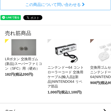
この商品について問い合わせる
売れ筋商品
LRボタン 交換用ゴム
(新品)スーパーファミコ
ニンテンドー64 コント
交換用ゴムセ
ン（SFC）用（硬め）
ローラーコード 交換用
ニンテンドー
182円(税込200円)
ケーブル[輸入品](新
64(NINTEN
品)NINTENDO64 リペ
908円(税込9
ア部品
1,000円(税込1,100円)
ホーム