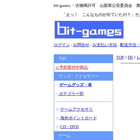
bit-games ・古物商許可 山梨県公安委員会 第47
「えっ！ こんなものが出ていたの？」そ
ログイン
-
お問合せ
-
お支払い方法
-
配送方法
TOP
>
DS
>
予約
☆予約受付中商品
グッズ・アクセサリー
・
ゲームグッズ・本
─
カテゴリー別
☆
ゲームアクセサリ
☆
海外ポイントカード
☆
CD・DVD
ゲーム