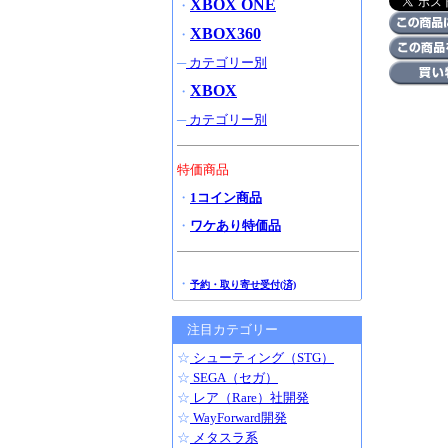
XBOX ONE
・
XBOX360
・
─
カテゴリー別
XBOX
・
─
カテゴリー別
特価商品
・
1コイン商品
・
ワケあり特価品
・
予約・取り寄せ受付(済)
注目カテゴリー
☆
シューティング（STG）
☆
SEGA（セガ）
☆
レア（Rare）社開発
☆
WayForward開発
☆
メタスラ系