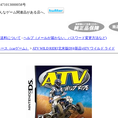
1013000058号
んなゲーム関連品がある店へ。
・送料について
-
ヘルプ（メールが届かない、パスワード変更方法など)
レース（carゲーム）
>
ATV WILD RIDE[北米版DS](新品)ATV ワイルド ライド