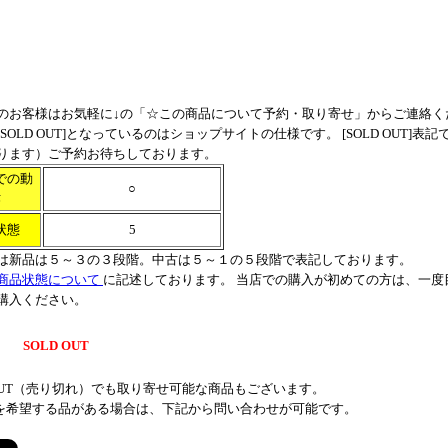
のお客様はお気軽に↓の「☆この商品について予約・取り寄せ」からご連絡く
SOLD OUT]となっているのはショップサイトの仕様です。 [SOLD OUT]表
ります）ご予約お待ちしております。
での動
○
作
状態
5
は新品は５～３の３段階。中古は５～１の５段階で表記しております。
商品状態について
に記述しております。 当店での購入が初めての方は、一度
購入ください。
SOLD OUT
 OUT（売り切れ）でも取り寄せ可能な商品もございます。
を希望する品がある場合は、下記から問い合わせが可能です。