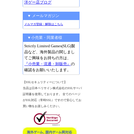
洋ゲー店ブログ
▼ メールマガジン
メルマガ登録・解除はこちら
▼小売業・同業者様
Strictly Limited Games(SLG)製
品など、海外製品の関しまし
てご興味をお持ちの方は、
『小売業・流通・卸販売』
の
確認をお願いいたします。
【SSLセキュリティーについて】
当店は日本ベリサイン株式会社のSSLサーバ
証明書を使用しております。 全てのページ
がSSL対応（常時SSL）ですので安心してお
買い物をお楽しみください。