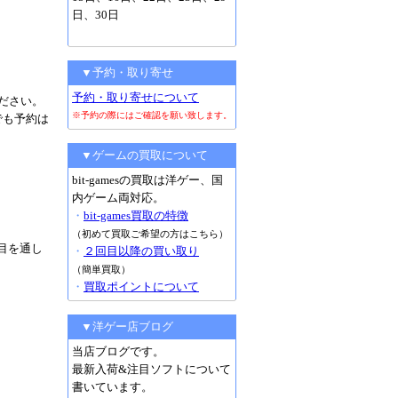
日、30日
▼予約・取り寄せ
予約・取り寄せについて
ださい。
※予約の際にはご確認を願い致します。
記でも予約は
▼ゲームの買取について
bit-gamesの買取は洋ゲー、国
内ゲーム両対応。
・
bit-games買取の特徴
（初めて買取ご希望の方はこちら）
目を通し
・
２回目以降の買い取り
（簡単買取）
・
買取ポイントについて
▼洋ゲー店ブログ
当店ブログです。
最新入荷&注目ソフトについて
書いています。