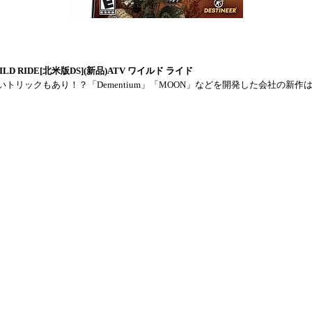
ILD RIDE[北米版DS](新品)ATV ワイルド ライド
いトリックもあり！？「Dementium」「MOON」などを開発した会社の新作