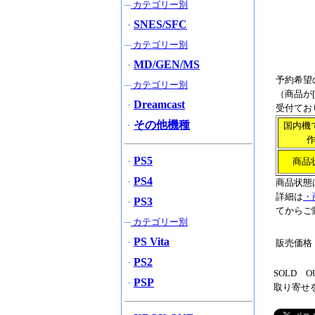
─
カテゴリー別
SNES/SFC
・
─
カテゴリー別
MD/GEN/MS
・
予約希望
─
カテゴリー別
（商品が[
Dreamcast
・
受付てお
その他機種
・
国内機
PS5
・
商品
PS4
・
商品状態
詳細は
・
PS3
・
てからご
─
カテゴリー別
PS Vita
・
販売価格
PS2
・
SOLD
PSP
・
取り寄せ