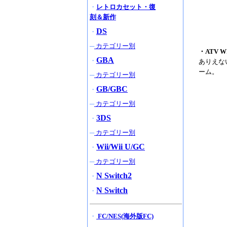
・
レトロカセット・復
刻＆新作
DS
・
─
カテゴリー別
・ATV W
GBA
・
ありえな
ーム。
─
カテゴリー別
GB/GBC
・
─
カテゴリー別
3DS
・
─
カテゴリー別
Wii/Wii U/GC
・
─
カテゴリー別
N Switch2
・
N Switch
・
・
FC/NES(海外版FC)