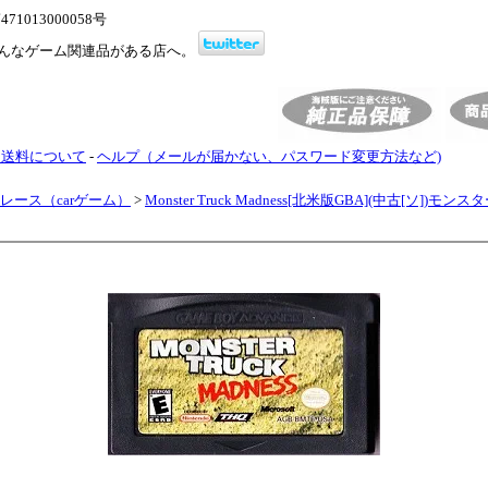
1013000058号
んなゲーム関連品がある店へ。
・送料について
-
ヘルプ（メールが届かない、パスワード変更方法など)
レース（carゲーム）
>
Monster Truck Madness[北米版GBA](中古[ソ])モン