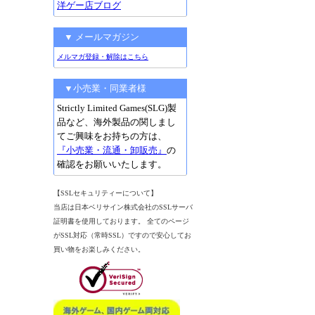
洋ゲー店ブログ
▼ メールマガジン
メルマガ登録・解除はこちら
▼小売業・同業者様
Strictly Limited Games(SLG)製
品など、海外製品の関しまし
てご興味をお持ちの方は、
『小売業・流通・卸販売』
の
確認をお願いいたします。
【SSLセキュリティーについて】
当店は日本ベリサイン株式会社のSSLサーバ
証明書を使用しております。 全てのページ
がSSL対応（常時SSL）ですので安心してお
買い物をお楽しみください。