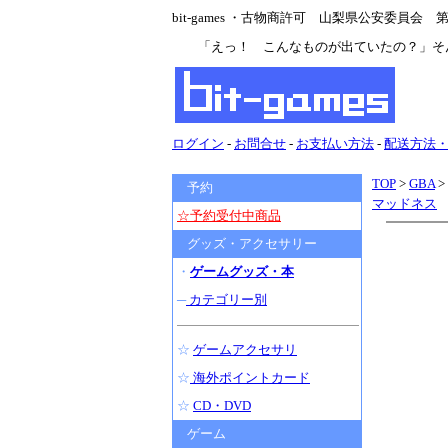
bit-games ・古物商許可 山梨県公安委員会 第47
「えっ！ こんなものが出ていたの？」そ
ログイン
-
お問合せ
-
お支払い方法
-
配送方法
TOP
>
GBA
>
予約
マッドネス
☆予約受付中商品
グッズ・アクセサリー
・
ゲームグッズ・本
─
カテゴリー別
☆
ゲームアクセサリ
☆
海外ポイントカード
☆
CD・DVD
ゲーム