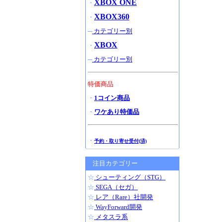
XBOX ONE
・
XBOX360
・
─
カテゴリー別
XBOX
・
─
カテゴリー別
特価商品
・
1コイン商品
・
ワケあり特価品
・
予約・取り寄せ受付(済)
注目カテゴリー
☆
シューティング（STG）
☆
SEGA（セガ）
☆
レア（Rare）社開発
☆
WayForward開発
☆
メタスラ系