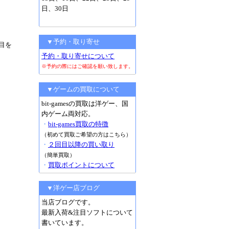
日、30日
▼予約・取り寄せ
目を
予約・取り寄せについて
※予約の際にはご確認を願い致します。
▼ゲームの買取について
bit-gamesの買取は洋ゲー、国
内ゲーム両対応。
・
bit-games買取の特徴
（初めて買取ご希望の方はこちら）
・
２回目以降の買い取り
（簡単買取）
・
買取ポイントについて
▼洋ゲー店ブログ
当店ブログです。
最新入荷&注目ソフトについて
書いています。