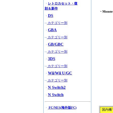
・
レトロカセット・復
刻＆新作
・Monst
DS
・
─
カテゴリー別
GBA
・
─
カテゴリー別
GB/GBC
・
─
カテゴリー別
3DS
・
─
カテゴリー別
Wii/Wii U/GC
・
─
カテゴリー別
N Switch2
・
N Switch
・
・
FC/NES(海外版FC)
国内機