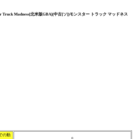
er Truck Madness[北米版GBA](中古[ソ])モンスター トラック マッドネス
での動
○