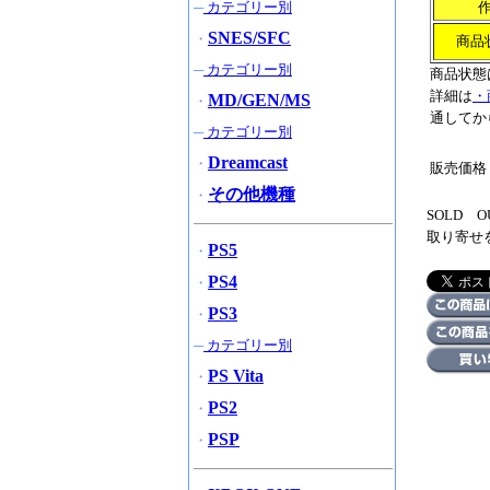
─
カテゴリー別
SNES/SFC
・
商品
─
カテゴリー別
商品状態
詳細は
・
MD/GEN/MS
・
通してか
─
カテゴリー別
Dreamcast
・
販売価格
その他機種
・
SOLD
取り寄せ
PS5
・
PS4
・
PS3
・
─
カテゴリー別
PS Vita
・
PS2
・
PSP
・