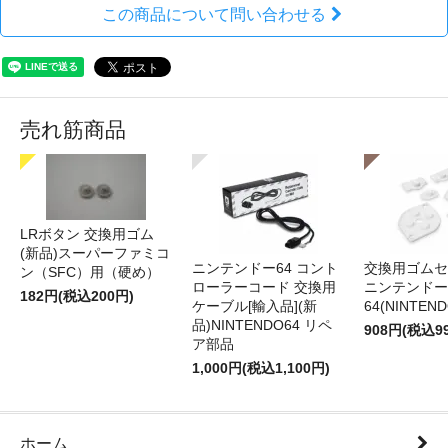
この商品について問い合わせる
売れ筋商品
LRボタン 交換用ゴム
(新品)スーパーファミコ
ニンテンドー64 コント
交換用ゴムセ
ン（SFC）用（硬め）
ローラーコード 交換用
ニンテンドー
182円(税込200円)
ケーブル[輸入品](新
64(NINTEN
品)NINTENDO64 リペ
908円(税込9
ア部品
1,000円(税込1,100円)
ホーム