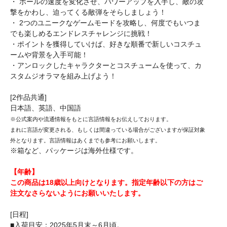
・ ボールの速度を変化させ、パワーアップを入手し、敵の攻
撃をかわし、迫ってくる敵弾をそらしましょう！
・ 2つのユニークなゲームモードを攻略し、何度でもいつま
でも楽しめるエンドレスチャレンジに挑戦！
・ポイントを獲得していけば、好きな順番で新しいコスチュ
ームや背景を入手可能！
・アンロックしたキャラクターとコスチュームを使って、カ
スタムジオラマを組み上げよう！
[2作品共通]
日本語、英語、中国語
※公式案内や流通情報をもとに言語情報をお伝えしております。
まれに言語が変更される、もしくは間違っている場合がございますが保証対象
外となります。言語情報はあくまでも参考にお願いします。
※箱など、パッケージは海外仕様です。
【年齢】
この商品は18歳以上向けとなります。指定年齢以下の方はご
注文なさらないようにお願いいたします。
[日程]
■入荷目安：2025年5月末～6月頃。