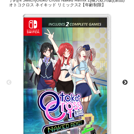
予約[N Switch]Otoko Cross Naked Remix 2[輸入欧州版](新品)
オトコクロス ネイキッド リミックス2【年齢制限】