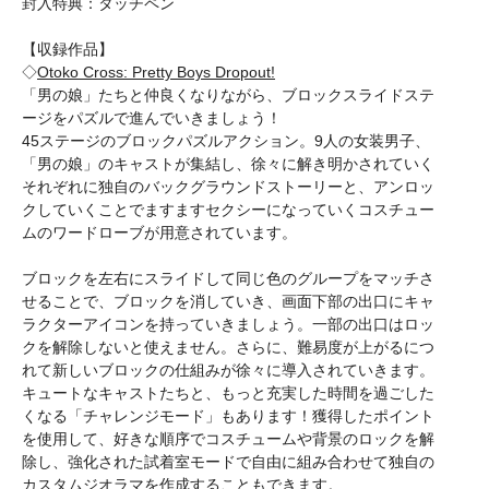
封入特典：タッチペン
【収録作品】
◇
Otoko Cross: Pretty Boys Dropout!
「男の娘」たちと仲良くなりながら、ブロックスライドステ
ージをパズルで進んでいきましょう！
45ステージのブロックパズルアクション。9人の女装男子、
「男の娘」のキャストが集結し、徐々に解き明かされていく
それぞれに独自のバックグラウンドストーリーと、アンロッ
クしていくことでますますセクシーになっていくコスチュー
ムのワードローブが用意されています。
ブロックを左右にスライドして同じ色のグループをマッチさ
せることで、ブロックを消していき、画面下部の出口にキャ
ラクターアイコンを持っていきましょう。一部の出口はロッ
クを解除しないと使えません。さらに、難易度が上がるにつ
れて新しいブロックの仕組みが徐々に導入されていきます。
キュートなキャストたちと、もっと充実した時間を過ごした
くなる「チャレンジモード」もあります！獲得したポイント
を使用して、好きな順序でコスチュームや背景のロックを解
除し、強化された試着室モードで自由に組み合わせて独自の
カスタムジオラマを作成することもできます。