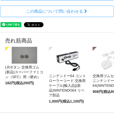
この商品について問い合わせる
売れ筋商品
LRボタン 交換用ゴム
(新品)スーパーファミコ
ニンテンドー64 コント
交換用ゴムセ
ン（SFC）用（硬め）
ローラーコード 交換用
ニンテンドー
182円(税込200円)
ケーブル[輸入品](新
64(NINTEN
品)NINTENDO64 リペ
908円(税込9
ア部品
1,000円(税込1,100円)