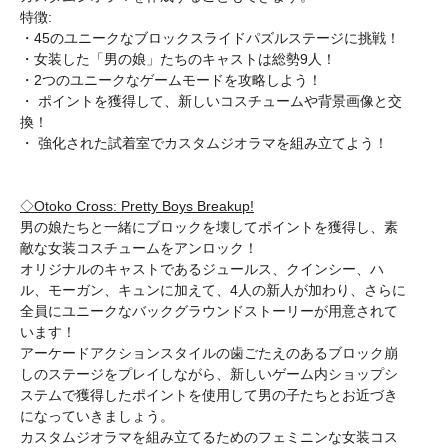
特徴:
・45のユニークなブロックスライドパズルステージに挑戦！
・女装した「男の娘」たちのキャストは総勢9人！
・2つのユニークなゲームモードを攻略しよう！
・ ポイントを獲得して、新しいコスチュームや背景画像と交
換！
・ 強化された試着室でカスタムジオラマを組み立てよう！
◇Otoko Cross: Pretty Boys Breakup!
男の娘たちと一緒にブロックを壊してポイントを獲得し、素
敵な女装コスチュームをアンロック！
オリジナルのキャストであるジュールス、クインシー、ハ
ル、モーガン、キュンに加えて、4人の新人が加わり、さらに
全員にユニークなバックグラウンドストーリーが用意されて
います！
アーケードアクションスタイルの歯ごたえのあるブロック崩
しのステージをプレイしながら、新しいゲーム内ショップシ
ステムで獲得したポイントを使用して男の子たちとお近づき
になっていきましょう。
カスタムジオラマを組み立てるためのフェミニンな女装コス