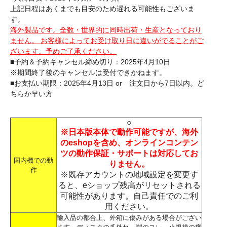
上記日程はあくまでも目安のため遅れる可能性もございま
す。
海外製品です。全数・世界的に同時出荷・生産となっており
ません。 お客様によってお受け取り日に違いがでることがご
ざいます。予めご了承ください。
■予約＆予約キャンセル締め切り：2025年4月10日
※期間終了後のキャンセルは受付できかねます。
■お支払い期限：2025年4月13日 or 注文日から7日以内。ど
ちらか早い方
○
※日本版本体で動作可能ですが、海外
のeshopを含め、オンラインコンテン
ツの動作保証・サポートは対応してお
国内機での動
りません。
作
※既存アカウントの地域設定を変更す
ると、eショップ残高がリセットされる
可能性があります。自己責任でのご利
用ください。
輸入品の都合上、外箱に傷みがある場合がござい