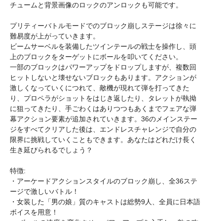
チュームと背景画像のロックのアンロックも可能です。
プリティーバトルモードでのブロック崩しステージは徐々に
難易度が上がっていきます。
ビームサーベルを装備したツインテールの戦士を操作し、頭
上のブロックをターゲットにボールを叩いてください。
一部のブロックはパワーアップをドロップしますが、複数回
ヒットしないと壊せないブロックもあります。アクションが
激しくなっていくにつれて、敵機が現れて弾を打ってきた
り、プロペラがショットをはじき返したり、タレットが執拗
に狙ってきたり、手ごわくはありつつもあくまでフェアな弾
幕アクション要素が追加されていきます。36のメインステー
ジをすべてクリアした後は、エンドレスチャレンジで自分の
限界に挑戦していくこともできます。あなたはどれだけ長く
生き延びられるでしょう？
特徴:
・アーケードアクションスタイルのブロック崩し、全36ステ
ージで激しいバトル！
・女装した「男の娘」質のキャストは総勢9人、全員に日本語
ボイスを用意！