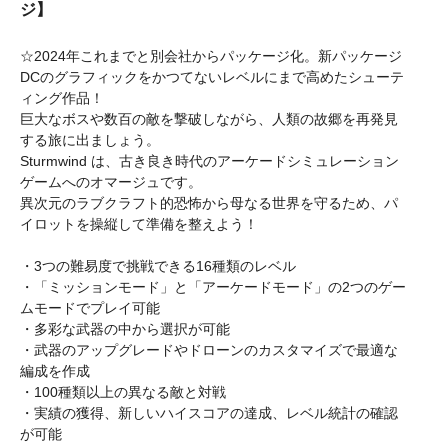
ジ】
☆2024年これまでと別会社からパッケージ化。新パッケージ
DCのグラフィックをかつてないレベルにまで高めたシューテ
ィング作品！
巨大なボスや数百の敵を撃破しながら、人類の故郷を再発見
する旅に出ましょう。
Sturmwind は、古き良き時代のアーケードシミュレーション
ゲームへのオマージュです。
異次元のラブクラフト的恐怖から母なる世界を守るため、パ
イロットを操縦して準備を整えよう！
・3つの難易度で挑戦できる16種類のレベル
・「ミッションモード」と「アーケードモード」の2つのゲー
ムモードでプレイ可能
・多彩な武器の中から選択が可能
・武器のアップグレードやドローンのカスタマイズで最適な
編成を作成
・100種類以上の異なる敵と対戦
・実績の獲得、新しいハイスコアの達成、レベル統計の確認
が可能