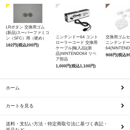
LRボタン 交換用ゴム
(新品)スーパーファミコ
ニンテンドー64 コント
交換用ゴムセ
ン（SFC）用（硬め）
ローラーコード 交換用
ニンテンドー
182円(税込200円)
ケーブル[輸入品](新
64(NINTEN
品)NINTENDO64 リペ
908円(税込9
ア部品
1,000円(税込1,100円)
ホーム
カートを見る
送料・支払い方法・特定商取引法に基づく表記・
返品など