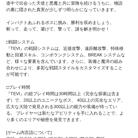
道中で出会った天使と悪魔と共に冒険を続けるうちに、物語
の裏に隠された真実が少しずつ明らかになっていきます。
インパクトあふれるボスに挑み、勝利を収めましょう。
斬って、走って、避けて、撃って、謎を解き明かせ！
□戦闘システム
『TEVI』の戦闘システムは、近接攻撃、遠距離攻撃、特殊移
動と回避スキル、コンボランクシステム、BREAK システムな
ど、様々な要素を含んでいます。さらに、装備と魔淬の組み
合わせにより、多彩な戦闘スタイルをカスタマイズすること
が可能です。
□プレイ時間
『TEVI』の総プレイ時間は30時間以上（完全な探索は含ま
ず）で、20以上のユニークなボス、 40以上の完全なエリア、
広大な大陸で発見される300以上の能力や装備が待ってい
る。 プレイヤーは新たなアビリティを手に入れることで、よ
り多くのエリアや秘密を発見できます。
[ゲーム内言語について]