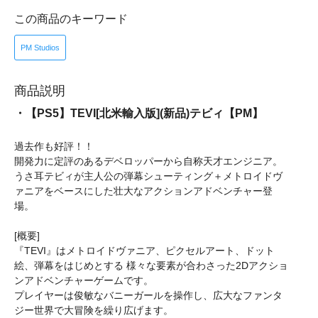
この商品のキーワード
PM Studios
商品説明
・【PS5】TEVI[北米輸入版](新品)テビィ【PM】
過去作も好評！！
開発力に定評のあるデベロッパーから自称天才エンジニア。
うさ耳テビィが主人公の弾幕シューティング＋メトロイドヴ
ァニアをベースにした壮大なアクションアドベンチャー登
場。
[概要]
『TEVI』はメトロイドヴァニア、ピクセルアート、ドット
絵、弾幕をはじめとする 様々な要素が合わさった2Dアクショ
ンアドベンチャーゲームです。
プレイヤーは俊敏なバニーガールを操作し、広大なファンタ
ジー世界で大冒険を繰り広げます。