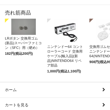
売れ筋商品
LRボタン 交換用ゴム
(新品)スーパーファミコ
ニンテンドー64 コント
交換用ゴムセ
ン（SFC）用（硬め）
ローラーコード 交換用
ニンテンドー
182円(税込200円)
ケーブル[輸入品](新
64(NINTEN
品)NINTENDO64 リペ
908円(税込9
ア部品
1,000円(税込1,100円)
ホーム
カートを見る