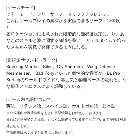
[ゲームモード]
ツアーモード、フリーサーフ、トリックチャレンジ。
これはゲームプレイの奥深さを実感できるサーフィン体験
だ。
各ロケーションに用意された段階的な難易度設定により、あ
なたのスキルと波に関する知識を養い、 リアルタイムで培っ
たスキルを実戦で発揮できるようになる。
[正統派サウンドトラック]
Smoking Martha、Kilns、Oly Sherman、Wing Defence、
Mesmeriser、 Bad Ponyといった個性的な音楽が、BL Pro
Surfingのワールドワイドな 雰囲気と物理ベースの流れるよう
な操作メカニクスによく調和している。
[ゲーム内言語について]
英語、フランス語、スペイン語、ポルトガル語、日本語。
※公式案内や流通情報をもとに言語情報をお伝えしております。
まれに言語が変更される、もしくは間違っている場合がございますが保証対象
外となります。
言語情報はあくまでも参考にお願いします。