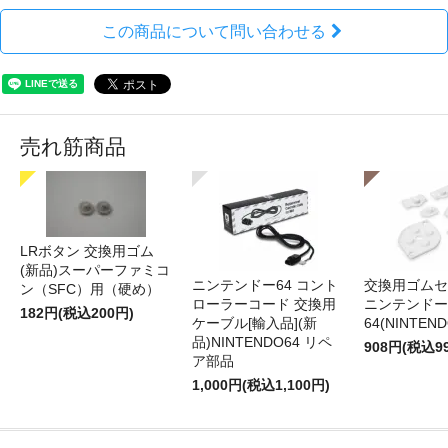
この商品について問い合わせる
売れ筋商品
LRボタン 交換用ゴム
(新品)スーパーファミコ
ニンテンドー64 コント
交換用ゴムセ
ン（SFC）用（硬め）
ローラーコード 交換用
ニンテンドー
182円(税込200円)
ケーブル[輸入品](新
64(NINTEN
品)NINTENDO64 リペ
908円(税込9
ア部品
1,000円(税込1,100円)