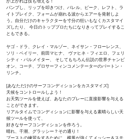
が上がれば技も増える！
パンプし、リップを叩きつけ、バレル、ピーク、レフト、ラ
イトブレイク、フォームが崩れる波からエアーを発射しよ
う。自分だけのキャラクターを寸分の狂いもなくカスタマイ
ズしたり、 今日のトッププロたちになりきってプレイするこ
ともできる。
ヤゴ・ドラ、クレイ・マルゾー、ネイサン・フローレンス、
ソリ・ベイリー、前田マヒナ、 ヴァヒネ・フィエロ、フェリ
シティ・パルメイター、 そしてもちろん伝説の世界チャンピ
オン、コーチ、プロサーフィンコメンテーターのバートン・
リンチ。
[あなただけのサーフコンディションをカスタマイズ]
天候をコントロールしよう！
お天気ツールを使えば、あなたのプレーに直接影響を与える
ことができます。
リアルタイムでコンディションに影響を与える素晴らしい天
候ツールを使って、
好きなサーフコンディションを作ろう。
晴れ、干潮、グラッシー？その通り！
ブーストの練習をするために、横風が強くてメッシー＆スモ