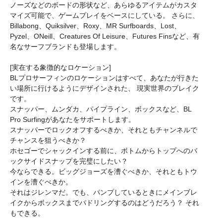
ノーズなどのボードの形状など、あらゆるアイテムがカスタ
マイズ可能で、ゲームプレイをベースにしている。 さらに、
Billabong、Quiksilver、Roxy、MR Surfboards、Lost、
Pyzel、ONeill、Creatures Of Leisure、Futures Finsなど、有
名なサーフブランドも登場します。
[実在する象徴的なロケーション]
BLプロサーフィンのロケーションはすべて、あなたが行きた
い場所に行けるようにデザインされた、 現実世界のブレイク
です。
スナッパー、ムンダカ、パイプライン、ボックスなど、BL
Pro Surfingがあなたをサポートします。
スナッパーでロックオフするべきか、それともチャンネルで
チャンスを狙うべきか？
ホセゴーでシャックインする前に、ボトムからトップへのバ
ックサイドスナップを完璧にしたい？
今ならできる。ビッグジョーズを漕ぐべきか、それともトウ
インを漕ぐべきか。
それはジレンマだ。でも、パンプしているときにメインブレ
イクからボックスまでパドリングするのはどうだろう？ それ
もできる。