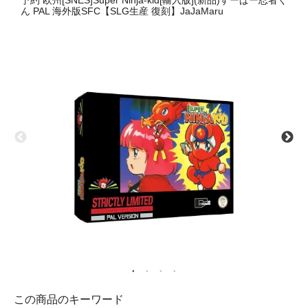
予約 欧州[SNES]Super Ninja-kid[輸入版](新品)すーぱー忍者く
ん PAL 海外版SFC【SLG生産 復刻】JaJaMaru
この商品のキーワード