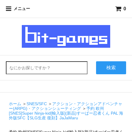
0
メニュー
検索
ホーム
＞
SNES/SFC
＞
アクション・アクションアドベンチャ
ー(ARPG)・アクションシューティング
＞
予約 欧州
[SNES]Super Ninja-kid[輸入版](新品)すーぱー忍者くん PAL 海
外版SFC【SLG生産 復刻】JaJaMaru