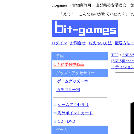
bit-games ・古物商許可 山梨県公安委員会 第47
「えっ！ こんなものが出ていたの？」そ
ログイン
-
お問合せ
-
お支払い方法
-
配送方法
TOP
>
SNES/
予約
[SNES]Ren
☆予約受付中商品
エディショ
グッズ・アクセサリー
・
ゲームグッズ・本
─
カテゴリー別
☆
ゲームアクセサリ
☆
海外ポイントカード
☆
CD・DVD
ゲーム