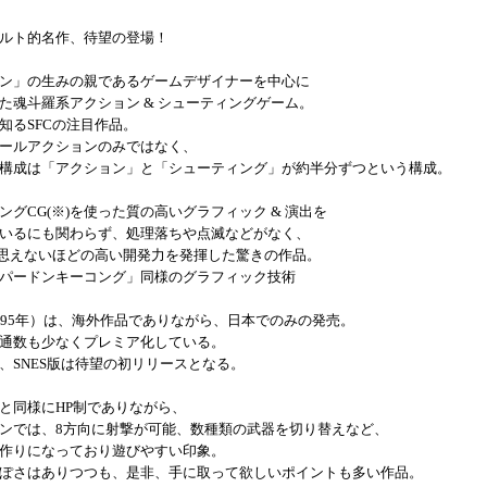
ルト的名作、待望の登場！
ン」の生みの親であるゲームデザイナーを中心に
た魂斗羅系アクション & シューティングゲーム。
知るSFCの注目作品。
ールアクションのみではなく、
構成は「アクション」と「シューティング」が約半分ずつという構成。
ングCG(※)を使った質の高いグラフィック & 演出を
いるにも関わらず、処理落ちや点滅などがなく、
は思えないほどの高い開発力を発揮した驚きの作品。
パードンキーコング」同様のグラフィック技術
995年）は、海外作品でありながら、日本でのみの発売。
通数も少なくプレミア化している。
、SNES版は待望の初リリースとなる。
と同様にHP制でありながら、
ンでは、8方向に射撃が可能、数種類の武器を切り替えなど、
作りになっており遊びやすい印象。
ぽさはありつつも、是非、手に取って欲しいポイントも多い作品。