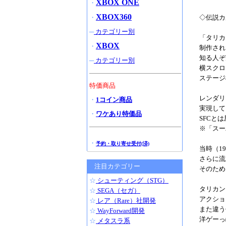
XBOX ONE
・
XBOX360
・
◇伝説カ
─
カテゴリー別
「タリカ
XBOX
・
制作され
知る人ぞ
─
カテゴリー別
横スクロ
ステージ
特価商品
レンダリ
・
1コイン商品
実現して
・
ワケあり特価品
SFCと
※「スー
・
予約・取り寄せ受付(済)
当時（1
さらに流
注目カテゴリー
そのため
☆
シューティング（STG）
タリカン
☆
SEGA（セガ）
アクショ
☆
レア（Rare）社開発
また違う
☆
WayForward開発
洋ゲーっ
☆
メタスラ系