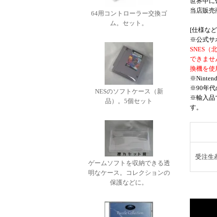
世界中に
当店販売
64用コントローラー交換ゴ
ム。セット。
[仕様など
※公式サポ
SNES
できませ
換機を使
※Nint
※90年
NESのソフトケース（新
※輸入品
品）。5個セット
す。
受注生
ゲームソフトを収納できる透
明なケース。コレクションの
保護などに。