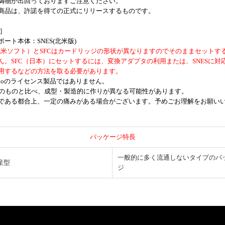
偽物が出回っておりますご注意ください。
商品は、許諾を得ての正式にリリースするものです。
]
ート本体：SNES(北米版)
（北米ソフト）とSFCはカードリッジの形状が異なりますのでそのままセットす
ん。SFC（日本）にセットするには、変換アダプタの利用または、SNESに対
用するなどの方法を取る必要があります。
endoのライセンス製品ではありません。
代のものと比べ、成型・製造的に作りが異なる可能性があります。
である都合上、一定の痛みがある場合がございます。予めごお理解をお願い
パッケージ特長
一般的に多く流通しないタイプのパ
産型
ジ