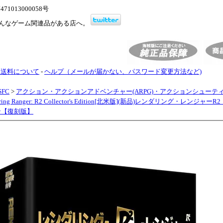
1013000058号
んなゲーム関連品がある店へ。
・送料について
-
ヘルプ（メールが届かない、パスワード変更方法など)
SFC
>
アクション・アクションアドベンチャー(ARPG)・アクションシューテ
dering Ranger: R2 Collector's Edition[北米版](新品)レンダリング・レンジャ
ン【復刻版】