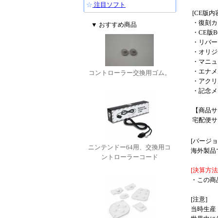
☆
注目ソフト
[CE版内
・復刻カ
▼ おすすめ商品
・CE版B
・リバー
・オリジ
・マニュ
・エナメ
コントローラー交換用ゴム。
・アクリ
・記念メ
【商品サ
宅配便サ
[バージ
ニンテンドー64用、交換用コ
海外製品
ントローラーコード
[決算方
・この商
[注意]
当時生産