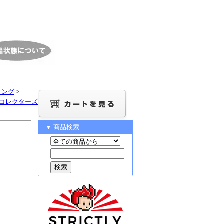
ィング
>
ーR2 コレクターズ
▼ 商品検索