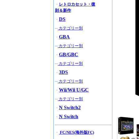
・
レトロカセット・復
刻＆新作
DS
・
─
カテゴリー別
GBA
・
─
カテゴリー別
GB/GBC
・
─
カテゴリー別
3DS
・
─
カテゴリー別
Wii/Wii U/GC
・
─
カテゴリー別
N Switch2
・
N Switch
・
・
FC/NES(海外版FC)