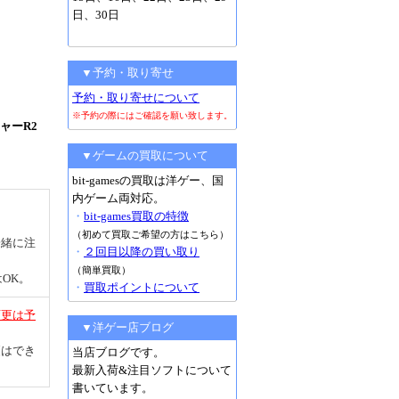
日、30日
▼予約・取り寄せ
予約・取り寄せについて
※予約の際にはご確認を願い致します。
ンジャーR2
▼ゲームの買取について
bit-gamesの買取は洋ゲー、国
内ゲーム両対応。
・
bit-games買取の特徴
（初めて買取ご希望の方はこちら）
一緒に注
・
２回目以降の買い取り
（簡単買取）
OK。
・
買取ポイントについて
変更は予
▼洋ゲー店ブログ
更はでき
当店ブログです。
最新入荷&注目ソフトについて
書いています。