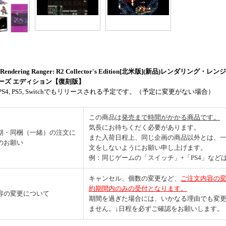
]Rendering Ranger: R2 Collector's Edition[北米版](新品)レンダリング・レ
ーズ エディション【復刻版】
S4, PS5, Switchでもリリースされる予定です。（予定に変更がない場合）
この商品は
発売まで時間がかかる商品です。
気長にお待ちくだく必要があります。
期・同梱（一緒）の注文に
また入荷日程上、同じ企画の商品以外とは、
のお願い
文をしないようにお願い申し上げます。
例：同じゲームの「スイッチ」+「PS4」などは
キャンセル、個数の変更など、
ご注文内容の
約期間内のみの受付となります。
容の変更について
期間を過ぎた場合には、いかなる理由でも変
ません。↓日程を必ずご確認をお願いします。