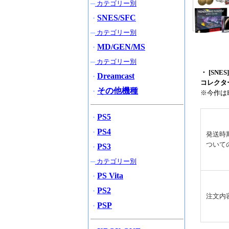
─
カテゴリー別
SNES/SFC
・
─
カテゴリー別
MD/GEN/MS
・
─
カテゴリー別
・ [SNES
Dreamcast
・
コレクタ
その他機種
・
※今作はP
PS5
・
PS4
・
発送時
ついて
PS3
・
─
カテゴリー別
PS Vita
・
PS2
・
注文内
PSP
・