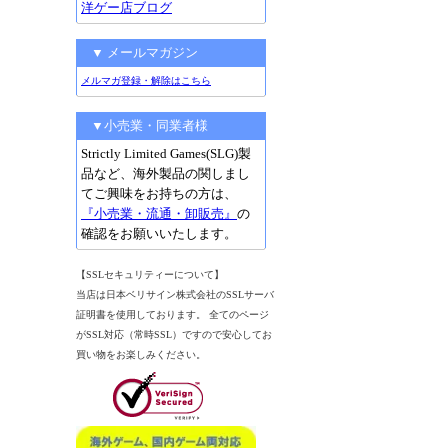
洋ゲー店ブログ
▼ メールマガジン
メルマガ登録・解除はこちら
▼小売業・同業者様
Strictly Limited Games(SLG)製
品など、海外製品の関しまし
てご興味をお持ちの方は、
『小売業・流通・卸販売』
の
確認をお願いいたします。
【SSLセキュリティーについて】
当店は日本ベリサイン株式会社のSSLサーバ
証明書を使用しております。 全てのページ
がSSL対応（常時SSL）ですので安心してお
買い物をお楽しみください。