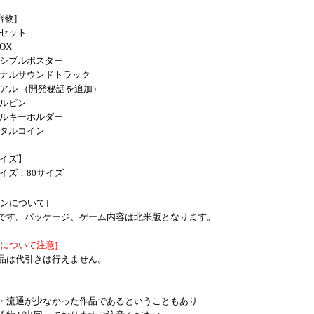
容物]
セット
OX
シブルポスター
ナルサウンドトラック
アル （開発秘話を追加）
ルピン
ルキーホルダー
タルコイン
イズ】
イズ：80サイズ
ョンについて]
です。パッケージ、ゲーム内容は北米版となります。
法について注意]
品は代引きは行えません。
・流通が少なかった作品であるということもあり