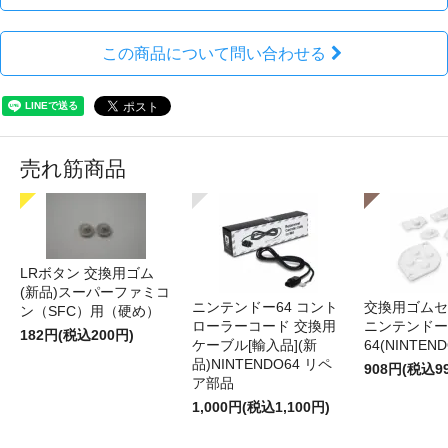
この商品について問い合わせる
売れ筋商品
LRボタン 交換用ゴム
(新品)スーパーファミコ
ニンテンドー64 コント
交換用ゴムセ
ン（SFC）用（硬め）
ローラーコード 交換用
ニンテンドー
182円(税込200円)
ケーブル[輸入品](新
64(NINTEN
品)NINTENDO64 リペ
908円(税込9
ア部品
1,000円(税込1,100円)