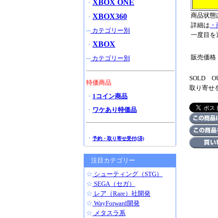
XBOX ONE
・
商品状態
XBOX360
・
詳細は
・
─
カテゴリー別
一度目を
XBOX
・
販売価格
─
カテゴリー別
SOLD
特価商品
取り寄せ
・
1コイン商品
・
ワケあり特価品
・
予約・取り寄せ受付(済)
注目カテゴリー
☆
シューティング（STG）
☆
SEGA（セガ）
☆
レア（Rare）社開発
☆
WayForward開発
☆
メタスラ系