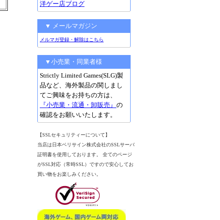
洋ゲー店ブログ
▼ メールマガジン
メルマガ登録・解除はこちら
▼小売業・同業者様
Strictly Limited Games(SLG)製
品など、海外製品の関しまし
てご興味をお持ちの方は、
『小売業・流通・卸販売』
の
確認をお願いいたします。
【SSLセキュリティーについて】
当店は日本ベリサイン株式会社のSSLサーバ
証明書を使用しております。 全てのページ
がSSL対応（常時SSL）ですので安心してお
買い物をお楽しみください。