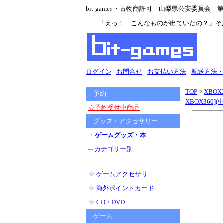
bit-games ・古物商許可 山梨県公安委員会 第47
「えっ！ こんなものが出ていたの？」そ
ログイン
-
お問合せ
-
お支払い方法
-
配送方法
TOP
>
XBOX
予約
XBOX360]
☆予約受付中商品
グッズ・アクセサリー
・
ゲームグッズ・本
─
カテゴリー別
☆
ゲームアクセサリ
☆
海外ポイントカード
☆
CD・DVD
ゲーム