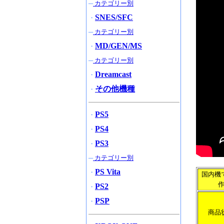
─
カテゴリー別
SNES/SFC
・
─
カテゴリー別
MD/GEN/MS
・
─
カテゴリー別
Dreamcast
・
その他機種
・
PS5
・
PS4
・
PS3
・
─
カテゴリー別
PS Vita
・
国内機
PS2
・
PSP
・
商品