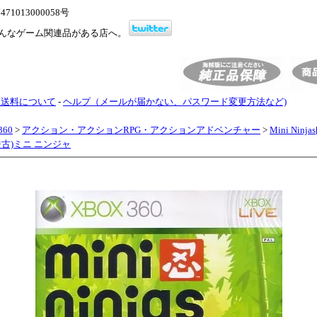
1013000058号
んなゲーム関連品がある店へ。
・送料について
-
ヘルプ（メールが届かない、パスワード変更方法など)
360
>
アクション・アクションRPG・アクションアドベンチャー
>
Mini Ninj
(中古)ミニ ニンジャ