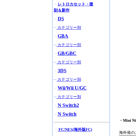
・
レトロカセット・復
刻＆新作
DS
・
─
カテゴリー別
GBA
・
─
カテゴリー別
GB/GBC
・
─
カテゴリー別
3DS
・
─
カテゴリー別
Wii/Wii U/GC
・
─
カテゴリー別
N Switch2
・
N Switch
・
・Mini 
・
FC/NES(海外版FC)
海外発の