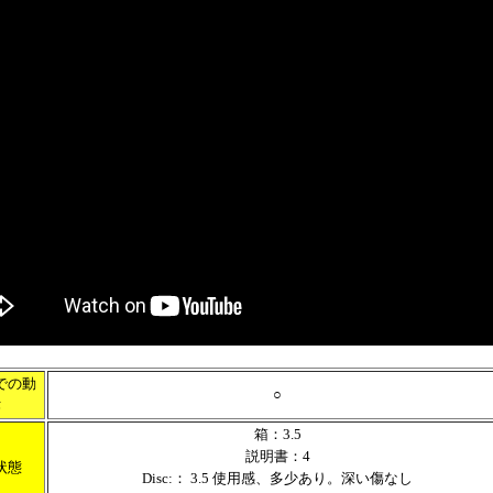
での動
○
作
箱：3.5
説明書：4
状態
Disc:： 3.5 使用感、多少あり。深い傷なし