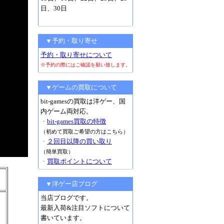
日、30日
▼予約・取り寄せ
予約・取り寄せについて
※予約の際にはご確認を願い致します。
▼ゲームの買取について
bit-gamesの買取は洋ゲー、国
内ゲーム両対応。
・
bit-games買取の特徴
（初めて買取ご希望の方はこちら）
・
２回目以降の買い取り
（簡単買取）
・
買取ポイントについて
▼洋ゲー店ブログ
当店ブログです。
最新入荷&注目ソフトについて
書いています。