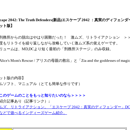
scape 2042: The Truth Defenders(新品)エスケープ 2042 ：真実のディフェンダ
ット版】
務所からの脱出はやはり困難だった！ 激ムズ、リトライアクション ＞
度もリトライを繰り返しながら攻略していく激ムズ系の覚えゲーです。
リュームは、MD,DCより短く最初の「刑務所ステージ」のみ収録。
ce's Mom's Rescue / アリスの母親の救出」と「Zia and the goddesses of magi
ット版の内容】
ムソフト、マニュアル（とても簡単な作りです）
このゲームのことをもっと知りたいのなら＞＞＞＞
紹介記事あり（記事リンク）↓
ムズ、リトライアクション。「エスケープ 2042：真実のディフェンダー」D
Bなどで遊べるインディーズゲーム紹介。