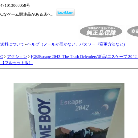
1013000058号
んなゲーム関連品がある店へ。
・送料について
-
ヘルプ（メールが届かない、パスワード変更方法など)
BC
>
アクション
>
[GB]Escape 2042: The Truth Defenders(新品)エスケープ 2
ー【フルセット版】