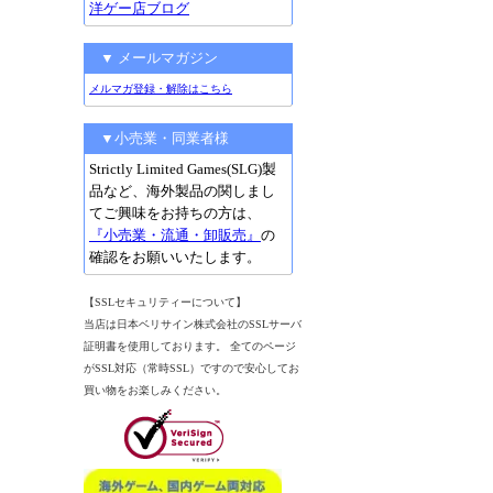
洋ゲー店ブログ
▼ メールマガジン
メルマガ登録・解除はこちら
▼小売業・同業者様
Strictly Limited Games(SLG)製
品など、海外製品の関しまし
てご興味をお持ちの方は、
『小売業・流通・卸販売』
の
確認をお願いいたします。
【SSLセキュリティーについて】
当店は日本ベリサイン株式会社のSSLサーバ
証明書を使用しております。 全てのページ
がSSL対応（常時SSL）ですので安心してお
買い物をお楽しみください。