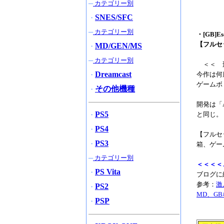
─
カテゴリー別
SNES/SFC
・
─
カテゴリー別
・[GB]E
【フルセ
MD/GEN/MS
・
─
カテゴリー別
＜＜ 刑
Dreamcast
今作は何
・
ゲームボ
その他機種
・
開発は「Ali
PS5
と同じ。
・
PS4
・
【フルセ
PS3
・
箱、ゲー
─
カテゴリー別
＜＜＜＜
PS Vita
・
ブログに
参考：
激
PS2
・
MD、G
PSP
・