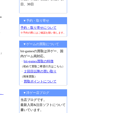
日、30日
ー
▼予約・取り寄せ
予約・取り寄せについて
＞
※予約の際にはご確認を願い致します。
▼ゲームの買取について
bit-gamesの買取は洋ゲー、国
c」
内ゲーム両対応。
・
bit-games買取の特徴
（初めて買取ご希望の方はこちら）
・
２回目以降の買い取り
（簡単買取）
・
買取ポイントについて
▼洋ゲー店ブログ
C、
当店ブログです。
最新入荷&注目ソフトについて
書いています。