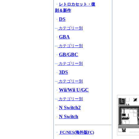
・
レトロカセット・復
刻＆新作
DS
・
─
カテゴリー別
GBA
・
─
カテゴリー別
GB/GBC
・
─
カテゴリー別
3DS
・
─
カテゴリー別
Wii/Wii U/GC
・
─
カテゴリー別
N Switch2
・
N Switch
・
・
FC/NES(海外版FC)