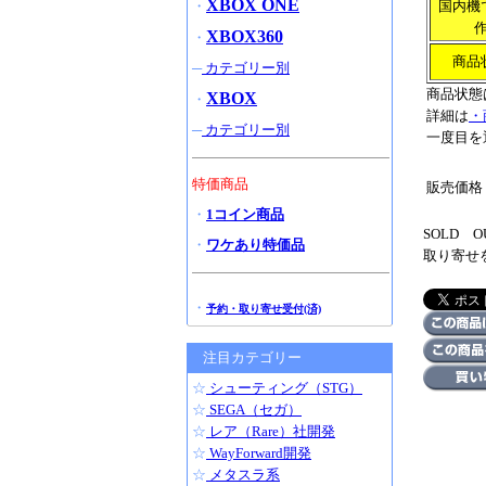
XBOX ONE
・
国内機
XBOX360
・
商品
─
カテゴリー別
商品状態
XBOX
・
詳細は
・
─
カテゴリー別
一度目を
特価商品
販売価格
・
1コイン商品
SOLD
・
ワケあり特価品
取り寄せ
・
予約・取り寄せ受付(済)
注目カテゴリー
☆
シューティング（STG）
☆
SEGA（セガ）
☆
レア（Rare）社開発
☆
WayForward開発
☆
メタスラ系