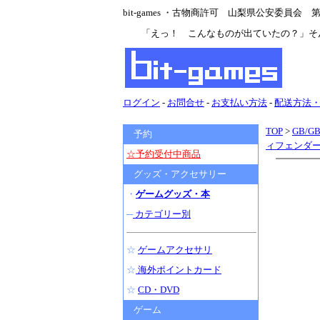
bit-games ・古物商許可 山梨県公安委員会 第47
「えっ！ こんなものが出ていたの？」そ
ログイン
-
お問合せ
-
お支払い方法
-
配送方法
TOP
>
GB/G
予約
ィフェンダ
☆予約受付中商品
グッズ・アクセサリー
・
ゲームグッズ・本
─
カテゴリー別
☆
ゲームアクセサリ
☆
海外ポイントカード
☆
CD・DVD
ゲーム