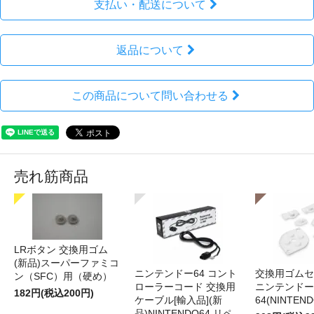
支払い・配送について
返品について
この商品について問い合わせる
売れ筋商品
LRボタン 交換用ゴム
(新品)スーパーファミコ
ニンテンドー64 コント
交換用ゴムセ
ン（SFC）用（硬め）
ローラーコード 交換用
ニンテンドー
182円(税込200円)
ケーブル[輸入品](新
64(NINTEN
品)NINTENDO64 リペ