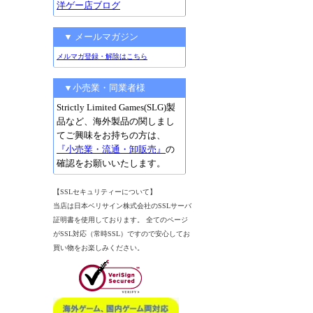
洋ゲー店ブログ
▼ メールマガジン
メルマガ登録・解除はこちら
▼小売業・同業者様
Strictly Limited Games(SLG)製
品など、海外製品の関しまし
てご興味をお持ちの方は、
『小売業・流通・卸販売』
の
確認をお願いいたします。
【SSLセキュリティーについて】
当店は日本ベリサイン株式会社のSSLサーバ
証明書を使用しております。 全てのページ
がSSL対応（常時SSL）ですので安心してお
買い物をお楽しみください。