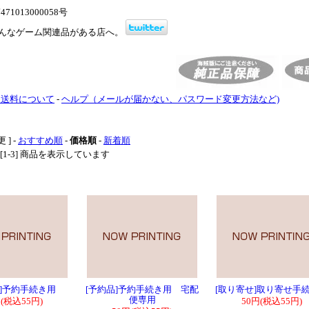
1013000058号
んなゲーム関連品がある店へ。
・送料について
-
ヘルプ（メールが届かない、パスワード変更方法など)
 ] -
おすすめ順
-
価格順
-
新着順
中 [1-3] 商品を表示しています
品]予約手続き用
[予約品]予約手続き用 宅配
[取り寄せ]取り寄せ手
便専用
円(税込55円)
50円(税込55円)