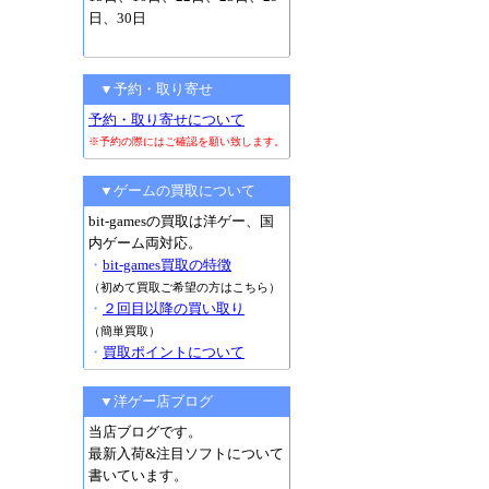
日、30日
▼予約・取り寄せ
予約・取り寄せについて
※予約の際にはご確認を願い致します。
▼ゲームの買取について
bit-gamesの買取は洋ゲー、国
内ゲーム両対応。
・
bit-games買取の特徴
（初めて買取ご希望の方はこちら）
・
２回目以降の買い取り
（簡単買取）
・
買取ポイントについて
▼洋ゲー店ブログ
当店ブログです。
最新入荷&注目ソフトについて
書いています。