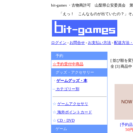
bit-games ・古物商許可 山梨県公安委員会 第47
「えっ！ こんなものが出ていたの？」そ
ログイン
-
お問合せ
-
お支払い方法
-
配送方法
予約
[ 並び順を変更
☆予約受付中商品
全 [3] 商品
グッズ・アクセサリー
・
ゲームグッズ・本
─
カテゴリー別
☆
ゲームアクセサリ
☆
海外ポイントカード
☆
CD・DVD
[予約
ゲーム
50