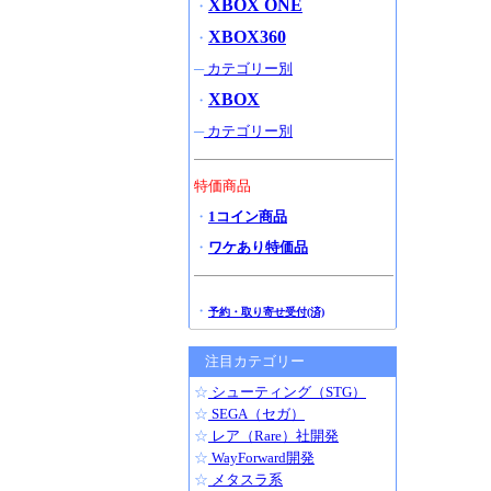
XBOX ONE
・
XBOX360
・
─
カテゴリー別
XBOX
・
─
カテゴリー別
特価商品
・
1コイン商品
・
ワケあり特価品
・
予約・取り寄せ受付(済)
注目カテゴリー
☆
シューティング（STG）
☆
SEGA（セガ）
☆
レア（Rare）社開発
☆
WayForward開発
☆
メタスラ系