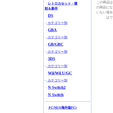
この商品は
・
レトロカセット・復
の商品にな
刻＆新作
いない場合
DS
・
はで
─
カテゴリー別
GBA
・
─
カテゴリー別
GB/GBC
・
─
カテゴリー別
3DS
・
─
カテゴリー別
Wii/Wii U/GC
・
─
カテゴリー別
N Switch2
・
N Switch
・
・
FC/NES(海外版FC)