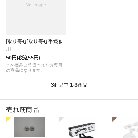
[取り寄せ]取り寄せ手続き
用
50円(税込55円)
この商品は希望された方専用
の商品になります。
3
1
3
商品中
-
商品
売れ筋商品