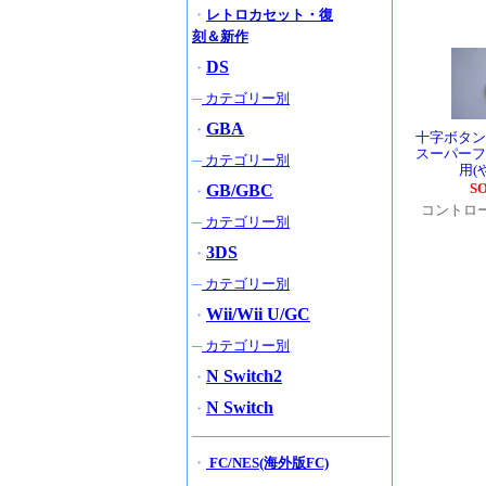
・
レトロカセット・復
刻＆新作
DS
・
─
カテゴリー別
GBA
・
十字ボタン
スーパーフ
─
カテゴリー別
用(
S
GB/GBC
・
コントロ
─
カテゴリー別
3DS
・
─
カテゴリー別
Wii/Wii U/GC
・
─
カテゴリー別
N Switch2
・
N Switch
・
・
FC/NES(海外版FC)