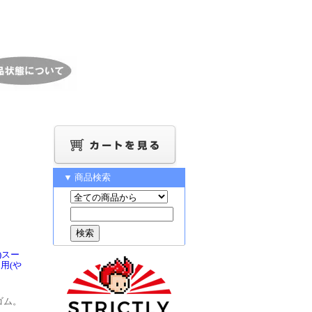
▼ 商品検索
)スー
用(や
ゴム。