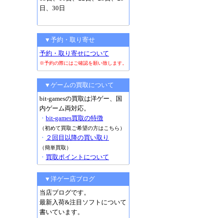
日、30日
▼予約・取り寄せ
予約・取り寄せについて
※予約の際にはご確認を願い致します。
▼ゲームの買取について
bit-gamesの買取は洋ゲー、国
内ゲーム両対応。
・
bit-games買取の特徴
（初めて買取ご希望の方はこちら）
・
２回目以降の買い取り
（簡単買取）
・
買取ポイントについて
▼洋ゲー店ブログ
当店ブログです。
最新入荷&注目ソフトについて
書いています。