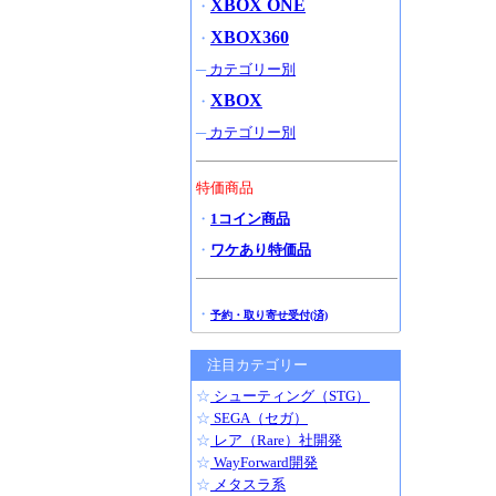
XBOX ONE
・
XBOX360
・
─
カテゴリー別
XBOX
・
─
カテゴリー別
特価商品
・
1コイン商品
・
ワケあり特価品
・
予約・取り寄せ受付(済)
注目カテゴリー
☆
シューティング（STG）
☆
SEGA（セガ）
☆
レア（Rare）社開発
☆
WayForward開発
☆
メタスラ系