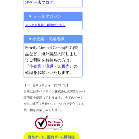
洋ゲー店ブログ
▼ メールマガジン
メルマガ登録・解除はこちら
▼小売業・同業者様
Strictly Limited Games(SLG)製
品など、海外製品の関しまし
てご興味をお持ちの方は、
『小売業・流通・卸販売』
の
確認をお願いいたします。
【SSLセキュリティーについて】
当店は日本ベリサイン株式会社のSSLサーバ
証明書を使用しております。 全てのページ
がSSL対応（常時SSL）ですので安心してお
買い物をお楽しみください。