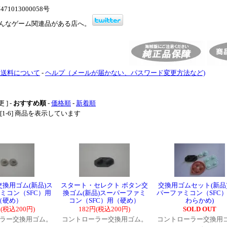
1013000058号
んなゲーム関連品がある店へ。
・送料について
-
ヘルプ（メールが届かない、パスワード変更方法など)
 ] -
おすすめ順
-
価格順
-
新着順
中 [1-6] 商品を表示しています
交換用ゴム(新品)ス
スタート・セレクト ボタン交
交換用ゴムセット(新品
ミコン（SFC）用
換ゴム(新品)スーパーファミ
パーファミコン（SFC）
（硬め）
コン（SFC）用（硬め）
わらかめ)
円(税込200円)
182円(税込200円)
SOLD OUT
ラー交換用ゴム。
コントローラー交換用ゴム。
コントローラー交換用