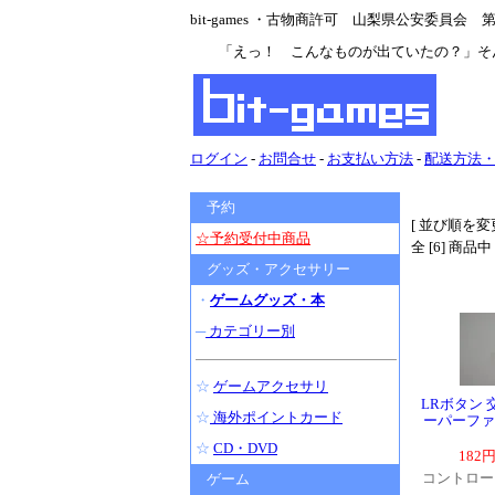
bit-games ・古物商許可 山梨県公安委員会 第47
「えっ！ こんなものが出ていたの？」そ
ログイン
-
お問合せ
-
お支払い方法
-
配送方法
予約
[ 並び順を変更
☆予約受付中商品
全 [6] 商品
グッズ・アクセサリー
・
ゲームグッズ・本
─
カテゴリー別
☆
ゲームアクセサリ
LRボタン 
☆
海外ポイントカード
ーパーファ
☆
CD・DVD
182
コントロー
ゲーム