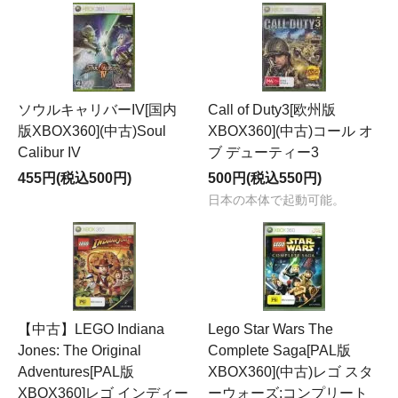
ソウルキャリバーIV[国内
Call of Duty3[欧州版
版XBOX360](中古)Soul
XBOX360](中古)コール オ
Calibur IV
ブ デューティー3
455円(税込500円)
500円(税込550円)
日本の本体で起動可能。
【中古】LEGO Indiana
Lego Star Wars The
Jones: The Original
Complete Saga[PAL版
Adventures[PAL版
XBOX360](中古)レゴ スタ
XBOX360]レゴ インディー
ーウォーズ:コンプリート