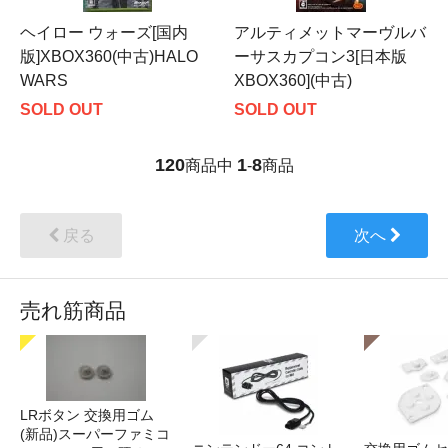
ヘイロー ウォーズ[国内
アルティメットマーヴルバ
版]XBOX360(中古)HALO
ーサスカプコン3[日本版
WARS
XBOX360](中古)
SOLD OUT
SOLD OUT
120
1
8
商品中
-
商品
戻る
次へ
売れ筋商品
LRボタン 交換用ゴム
(新品)スーパーファミコ