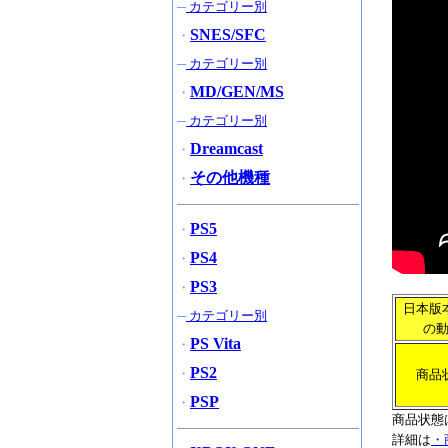
─
カテゴリー別
SNES/SFC
・
─
カテゴリー別
MD/GEN/MS
・
─
カテゴリー別
Dreamcast
・
その他機種
・
PS5
・
PS4
・
PS3
・
日本版
─
カテゴリー別
の
PS Vita
・
PS2
・
商品
PSP
・
商品状態
詳細は
・