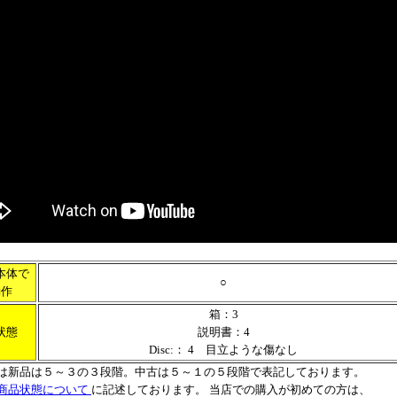
本体で
○
動作
箱：3
状態
説明書：4
Disc:： 4 目立ような傷なし
は新品は５～３の３段階。中古は５～１の５段階で表記しております。
商品状態について
に記述しております。 当店での購入が初めての方は、