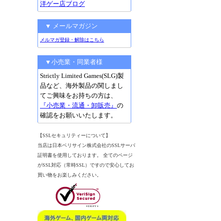
洋ゲー店ブログ
▼ メールマガジン
メルマガ登録・解除はこちら
▼小売業・同業者様
Strictly Limited Games(SLG)製
品など、海外製品の関しまし
てご興味をお持ちの方は、
『小売業・流通・卸販売』
の
確認をお願いいたします。
【SSLセキュリティーについて】
当店は日本ベリサイン株式会社のSSLサーバ
証明書を使用しております。 全てのページ
がSSL対応（常時SSL）ですので安心してお
買い物をお楽しみください。