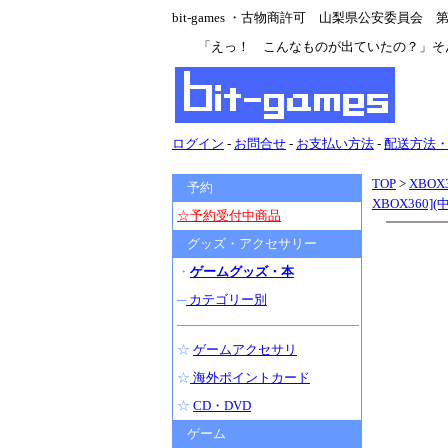
bit-games ・古物商許可 山梨県公安委員会 第47
「えっ！ こんなものが出ていたの？」そ
ログイン
-
お問合せ
-
お支払い方法
-
配送方法
TOP
>
XBOX
予約
XBOX360]
☆予約受付中商品
グッズ・アクセサリー
・
ゲームグッズ・本
─
カテゴリー別
☆
ゲームアクセサリ
☆
海外ポイントカード
☆
CD・DVD
ゲーム