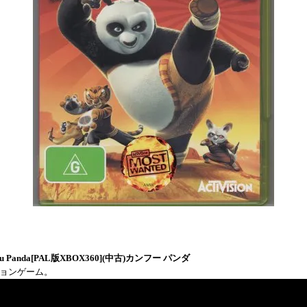
Fu Panda[PAL版XBOX360](中古)カンフー パンダ
ションゲーム。