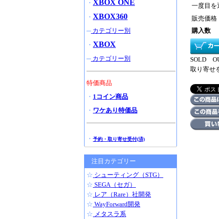
XBOX ONE
・
一度目を
XBOX360
・
販売価格
─
カテゴリー別
購入数
XBOX
・
─
カテゴリー別
SOLD
取り寄せ
特価商品
・
1コイン商品
・
ワケあり特価品
・
予約・取り寄せ受付(済)
注目カテゴリー
☆
シューティング（STG）
☆
SEGA（セガ）
☆
レア（Rare）社開発
☆
WayForward開発
☆
メタスラ系