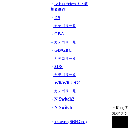
・
レトロカセット・復
刻＆新作
DS
・
─
カテゴリー別
GBA
・
─
カテゴリー別
GB/GBC
・
─
カテゴリー別
3DS
・
─
カテゴリー別
Wii/Wii U/GC
・
─
カテゴリー別
N Switch2
・
N Switch
・
・Kung 
3Dアク
・
FC/NES(海外版FC)