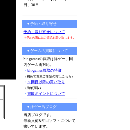
日、30日
▼予約・取り寄せ
予約・取り寄せについて
※予約の際にはご確認を願い致します。
▼ゲームの買取について
bit-gamesの買取は洋ゲー、国
内ゲーム両対応。
・
bit-games買取の特徴
（初めて買取ご希望の方はこちら）
・
２回目以降の買い取り
（簡単買取）
・
買取ポイントについて
▼洋ゲー店ブログ
当店ブログです。
最新入荷&注目ソフトについて
書いています。