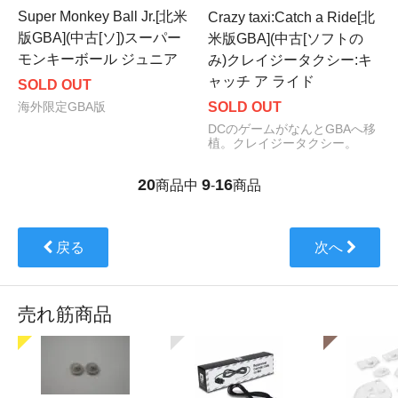
Super Monkey Ball Jr.[北米
Crazy taxi:Catch a Ride[北
版GBA](中古[ソ])スーパー
米版GBA](中古[ソフトの
モンキーボール ジュニア
み)クレイジータクシー:キ
ャッチ ア ライド
SOLD OUT
SOLD OUT
海外限定GBA版
DCのゲームがなんとGBAへ移
植。クレイジータクシー。
20
9
16
商品中
-
商品
戻る
次へ
売れ筋商品