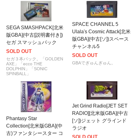
SPACE CHANNEL 5
SEGA SMASHPACK[北米
Ulala's Cosmic Attack[北米
版GBA](中古[説明書付き])
版GBA](中古[ソ])スペース
セガ スマッシュパック
チャンネル5
SOLD OUT
SOLD OUT
セガ３本パック。「GOLDEN
GBAでぎゅんぎゅん。
AXE」「ecco THE
DOLPHIN」「SONIC
SPINBALL」
Jet Grind Radio[JET SET
RADIO][北米版GBA](中古
Phantasy Star
[ソ])ジェット グラインド
Collection[北米版GBA](中
ラジオ
古)ファンタシースター コ
SOLD OUT