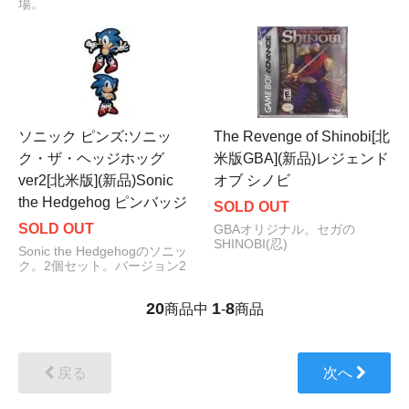
場。
ソニック ピンズ:ソニッ
The Revenge of Shinobi[北
ク・ザ・ヘッジホッグ
米版GBA](新品)レジェンド
ver2[北米版](新品)Sonic
オブ シノビ
the Hedgehog ピンバッジ
SOLD OUT
SOLD OUT
GBAオリジナル。セガの
SHINOBI(忍)
Sonic the Hedgehogのソニッ
ク。2個セット。バージョン2
20
1
8
商品中
-
商品
戻る
次へ