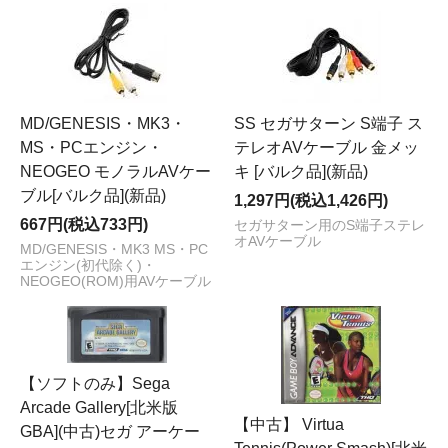
MD/GENESIS・MK3・
SS セガサターン S端子 ス
MS・PCエンジン・
テレオAVケーブル 金メッ
NEOGEO モノラルAVケー
キ [バルク品](新品)
ブル[バルク品](新品)
1,297円(税込1,426円)
667円(税込733円)
セガサターン用のS端子ステレ
オAVケーブル
MD/GENESIS・MK3 MS・PC
エンジン(初代除く)・
NEOGEO(ROM)用AVケーブル
【ソフトのみ】Sega
Arcade Gallery[北米版
【中古】 Virtua
GBA](中古)セガ アーケー