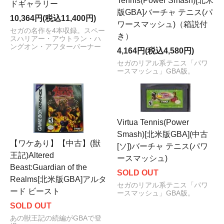
Tennis(Power Smash)[北米
ドギャラリー
版GBA]バーチャ テニス(パ
10,364円(税込11,400円)
ワースマッシュ)（箱説付
セガの名作を4本収録。スペー
き）
スハリアー・アウトラン・ハ
ングオン・アフターバーナー
4,164円(税込4,580円)
セガのリアル系テニス「パワ
ースマッシュ」GBA版。
Virtua Tennis(Power
Smash)[北米版GBA](中古
【ワケあり】【中古】(獣
[ソ])バーチャ テニス(パワ
王記)Altered
ースマッシュ)
Beast:Guardian of the
SOLD OUT
Realms[北米版GBA]アルタ
セガのリアル系テニス「パワ
ード ビースト
ースマッシュ」GBA版。
SOLD OUT
あの獣王記の続編がGBAで登