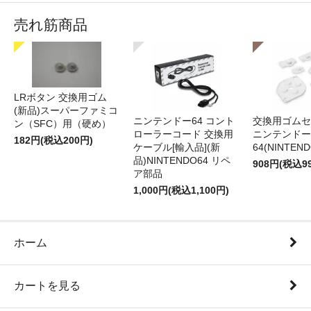
売れ筋商品
LRボタン 交換用ゴム
(新品)スーパーファミコ
ニンテンドー64 コント
交換用ゴムセ
ン（SFC）用（硬め）
ローラーコード 交換用
ニンテンドー
182円(税込200円)
ケーブル[輸入品](新
64(NINTEN
品)NINTENDO64 リペ
908円(税込9
ア部品
1,000円(税込1,100円)
ホーム
カートを見る