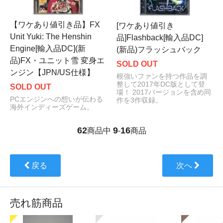
【ワケあり値引き品】FX
[ワケあり値引き
Unit Yuki: The Henshin
品]Flashback[輸入品DC]
Engine[輸入品DC](新
(新品)フラッシュバック
品)FX・ユニット雪 変身エ
SOLD OUT
ンジン【JPN/US仕様】
根強いファンを持つ作品を調
整して2017年DC版として登
SOLD OUT
場！ 2017バージョンを含め同
PCエンジンへの想いが伝わる
作を3作収録。
海外インディーズゲーム。
62
9
16
商品中
-
商品
戻る
次へ
売れ筋商品