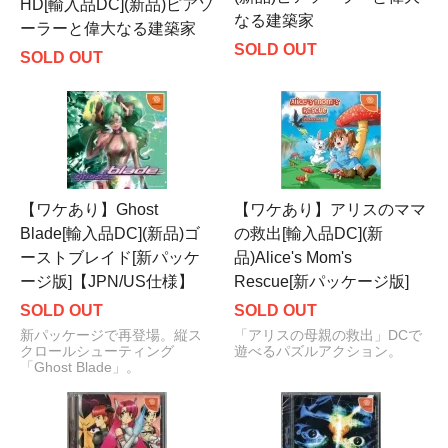
HD[輸入品DC](新品)ピアソ
なる建築家
ーラーと偉大なる建築家
SOLD OUT
SOLD OUT
【ワケあり】Ghost
【ワケあり】アリスのママ
Blade[輸入品DC](新品)ゴ
の救出[輸入品DC](新
ーストブレイド[新パッケ
品)Alice's Mom's
ージ版]【JPN/US仕様】
Rescue[新パッケージ版]
SOLD OUT
SOLD OUT
新パッケージで再登場。縦ス
「アリスの母親の救出」DCで
クロールシューティング
遊べるパズルアクション。
「Ghost Blade」。