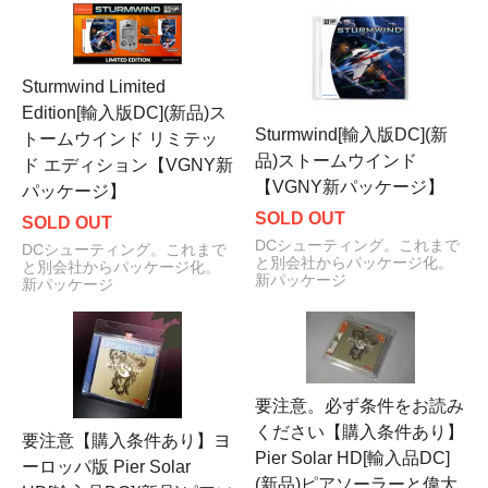
Sturmwind Limited
Edition[輸入版DC](新品)ス
Sturmwind[輸入版DC](新
トームウインド リミテッ
品)ストームウインド
ド エディション【VGNY新
【VGNY新パッケージ】
パッケージ】
SOLD OUT
SOLD OUT
DCシューティング。これまで
DCシューティング。これまで
と別会社からパッケージ化。
と別会社からパッケージ化。
新パッケージ
新パッケージ
要注意。必ず条件をお読み
ください【購入条件あり】
要注意【購入条件あり】ヨ
Pier Solar HD[輸入品DC]
ーロッパ版 Pier Solar
(新品)ピアソーラーと偉大