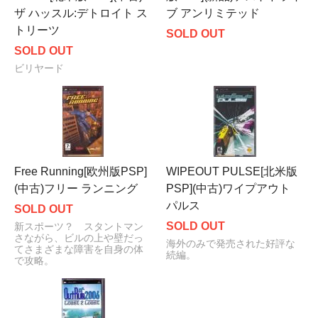
ザ ハッスル:デトロイト ス
ブ アンリミテッド
トリーツ
SOLD OUT
SOLD OUT
ビリヤード
Free Running[欧州版PSP]
WIPEOUT PULSE[北米版
(中古)フリー ランニング
PSP](中古)ワイプアウト
パルス
SOLD OUT
SOLD OUT
新スポーツ？ スタントマン
さながら、ビルの上や壁だっ
海外のみで発売された好評な
てさまざまな障害を自身の体
続編。
で攻略。