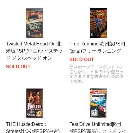
Twisted Metal:Head-On[北
Free Running[欧州版PSP]
米版PSP](中古)ツイステッ
(新品)フリー ランニング
ド メタル:ヘッド オン
SOLD OUT
SOLD OUT
新スポーツ？ スタントマン
さながら、ビルの上や壁だっ
てさまざまな障害を自身の体
で攻略。
THE Hustle:Detroit
Test Drive Unlimited[欧州
Streets[北米版PSP](中古)
版PSP](新品)テストドライ