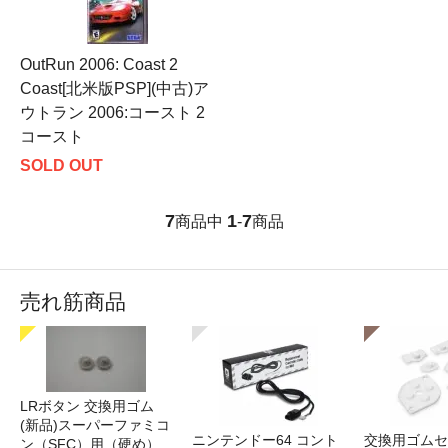
OutRun 2006: Coast 2
Coast[北米版PSP](中古)ア
ウトラン 2006:コースト 2
コースト
SOLD OUT
7
1
7
商品中
-
商品
売れ筋商品
LRボタン 交換用ゴム
(新品)スーパーファミコ
ニンテンドー64 コント
交換用ゴムセ
ン（SFC）用（硬め）