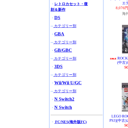
エ
・
レトロカセット・復
8,076
刻＆新作
海
DS
・
─
カテゴリー別
GBA
・
─
カテゴリー別
GB/GBC
・
ROCK
─
カテゴリー別
(中古
3DS
・
S
─
カテゴリー別
Wii/Wii U/GC
・
─
カテゴリー別
N Switch2
・
N Switch
・
LEGO R
PS3](中
・
FC/NES(海外版FC)
S