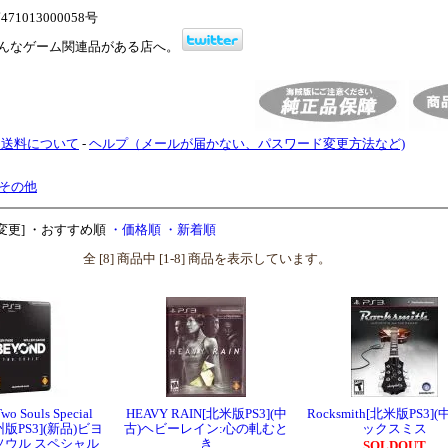
1013000058号
んなゲーム関連品がある店へ。
・送料について
-
ヘルプ（メールが届かない、パスワード変更方法など)
その他
変更]
・おすすめ順
・価格順
・新着順
全 [8] 商品中 [1-8] 商品を表示しています。
wo Souls Special
HEAVY RAIN[北米版PS3](中
Rocksmith[北米版PS3]
欧州版PS3](新品)ビヨ
古)ヘビーレイン:心の軋むと
ックスミス
ソウル スペシャル
き
SOLDOUT