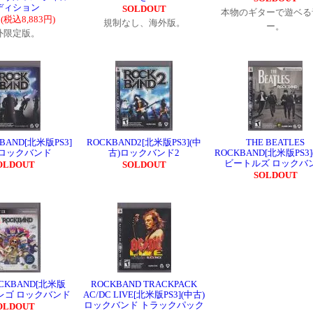
ディション
SOLDOUT
本物のギターで遊ベる
円(税込8,883円)
規制なし、海外版。
ー。
外限定版。
BAND[北米版PS3]
ROCKBAND2[北米版PS3](中
THE BEATLES
)ロックバンド
古)ロックバンド2
ROCKBAND[北米版PS3]
ビートルズ ロックバ
OLDOUT
SOLDOUT
SOLDOUT
OCKBAND[北米版
ROCKBAND TRACKPACK
古)レゴ ロックバンド
AC/DC LIVE[北米版PS3](中古)
ロックバンド トラックパック
OLDOUT