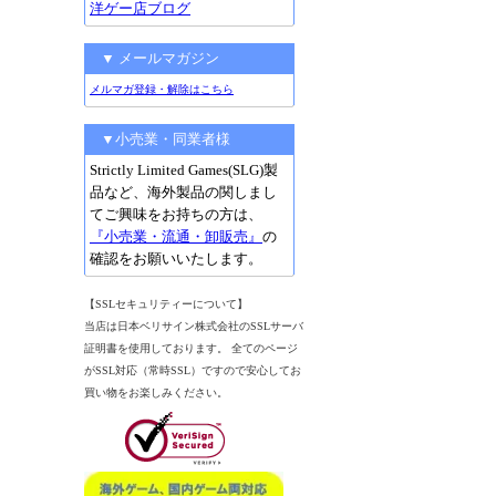
洋ゲー店ブログ
▼ メールマガジン
メルマガ登録・解除はこちら
▼小売業・同業者様
Strictly Limited Games(SLG)製
品など、海外製品の関しまし
てご興味をお持ちの方は、
『小売業・流通・卸販売』
の
確認をお願いいたします。
【SSLセキュリティーについて】
当店は日本ベリサイン株式会社のSSLサーバ
証明書を使用しております。 全てのページ
がSSL対応（常時SSL）ですので安心してお
買い物をお楽しみください。