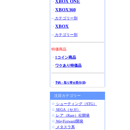
XBOX ONE
・
XBOX360
・
─
カテゴリー別
XBOX
・
─
カテゴリー別
特価商品
・
1コイン商品
・
ワケあり特価品
・
予約・取り寄せ受付(済)
注目カテゴリー
☆
シューティング（STG）
☆
SEGA（セガ）
☆
レア（Rare）社開発
☆
WayForward開発
☆
メタスラ系