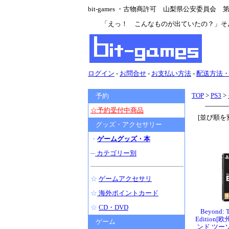
bit-games ・古物商許可 山梨県公安委員会 第47
「えっ！ こんなものが出ていたの？」そ
ログイン
-
お問合せ
-
お支払い方法
-
配送方法
TOP
>
PS3
>
予約
☆予約受付中商品
[並び順を
グッズ・アクセサリー
・
ゲームグッズ・本
─
カテゴリー別
☆
ゲームアクセサリ
☆
海外ポイントカード
☆
CD・DVD
Beyond: T
Edition[
ゲーム
ンド ツー