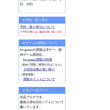
日、30日
▼予約・取り寄せ
予約・取り寄せについて
※予約の際にはご確認を願い致します。
▼ゲームの買取について
bit-gamesの買取は洋ゲー、国
内ゲーム両対応。
・
bit-games買取の特徴
（初めて買取ご希望の方はこちら）
・
２回目以降の買い取り
（簡単買取）
・
買取ポイントについて
▼洋ゲー店ブログ
当店ブログです。
最新入荷&注目ソフトについて
書いています。