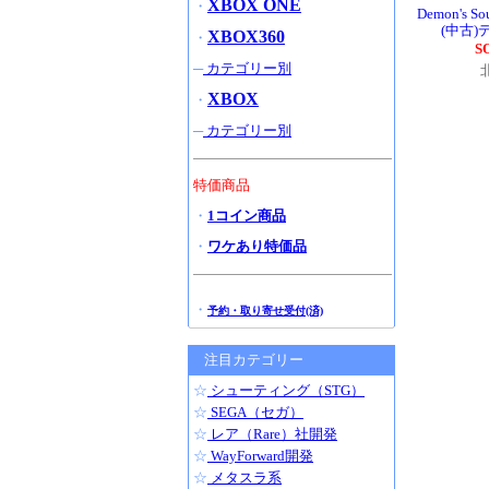
XBOX ONE
・
Demon's S
(中古
XBOX360
・
S
─
カテゴリー別
XBOX
・
─
カテゴリー別
特価商品
・
1コイン商品
・
ワケあり特価品
・
予約・取り寄せ受付(済)
注目カテゴリー
☆
シューティング（STG）
☆
SEGA（セガ）
☆
レア（Rare）社開発
☆
WayForward開発
☆
メタスラ系