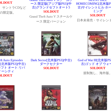
OLDOUT
ース 限定版[アジア版PS3](中
HOMECOMING[北米版PS
古)グランドセフトオート5
古)サイレントヒル ホ
、サントラCDなど
ミング
SOLDOUT
の限定版。
SOLDOUT
Grand Theft Auto V スチールケ
日本未発売・サイレン
ース 限定バージョン
ft Auto:Episodes
Dark Sector[北米版PS3](中古)
God of War III[北米版PS
ity[北米版PS3](中古)
ダークセクター
古)ゴッド オブ ウォ
セフト オート:リバ
SOLDOUT
SOLDOUT
ィーシティ
規制無し、海外版
OLDOUT