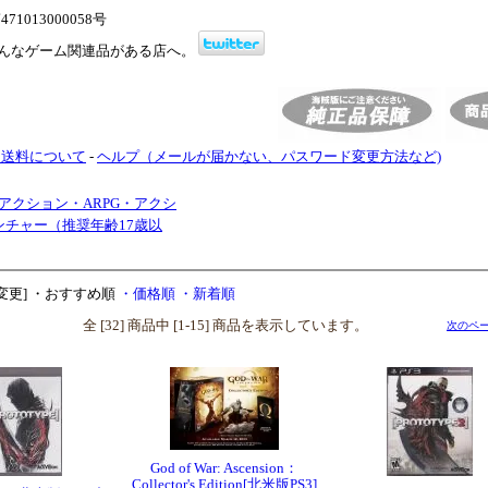
1013000058号
んなゲーム関連品がある店へ。
・送料について
-
ヘルプ（メールが届かない、パスワード変更方法など)
アクション・ARPG・アクシ
ンチャー（推奨年齢17歳以
変更]
・おすすめ順
・価格順
・新着順
全 [32] 商品中 [1-15] 商品を表示しています。
次のペー
God of War: Ascension：
Collector's Edition[北米版PS3]