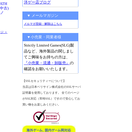
洋ゲー店ブログ
EATH
(中古)
ルノ
▼ メールマガジン
メルマガ登録・解除はこちら
ジ ＞
▼小売業・同業者様
Strictly Limited Games(SLG)製
品など、海外製品の関しまし
てご興味をお持ちの方は、
『小売業・流通・卸販売』
の
確認をお願いいたします。
【SSLセキュリティーについて】
当店は日本ベリサイン株式会社のSSLサーバ
証明書を使用しております。 全てのページ
がSSL対応（常時SSL）ですので安心してお
買い物をお楽しみください。