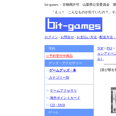
bit-games ・古物商許可 山梨県公安委員会 第47
「えっ！ こんなものが出ていたの？」そ
ログイン
-
お問合せ
-
お支払い方法
-
配送方法
TOP
>
PS3
>
予約
ョンアドベ
☆予約受付中商品
上）
グッズ・アクセサリー
[並び順を
・
ゲームグッズ・本
─
カテゴリー別
☆
ゲームアクセサリ
☆
海外ポイントカード
☆
CD・DVD
ゲーム