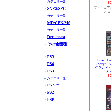
─
カテゴリー別
S
フィギュア
SNES/SFC
・
付き
─
カテゴリー別
MD/GEN/MS
・
─
カテゴリー別
Dreamcast
・
その他機種
・
PS5
・
Grand The
PS4
Liberty C
・
グランド 
PS3
・
テ
S
─
カテゴリー別
PS Vita
・
PS2
・
PSP
・