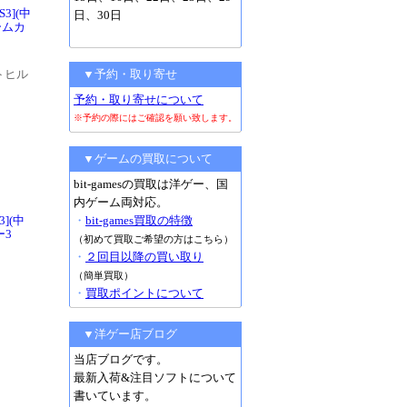
3](中
日、30日
ームカ
トヒル
▼予約・取り寄せ
予約・取り寄せについて
※予約の際にはご確認を願い致します。
▼ゲームの買取について
bit-gamesの買取は洋ゲー、国
内ゲーム両対応。
3](中
・
bit-games買取の特徴
ー3
（初めて買取ご希望の方はこちら）
・
２回目以降の買い取り
。
（簡単買取）
・
買取ポイントについて
▼洋ゲー店ブログ
当店ブログです。
最新入荷&注目ソフトについて
書いています。