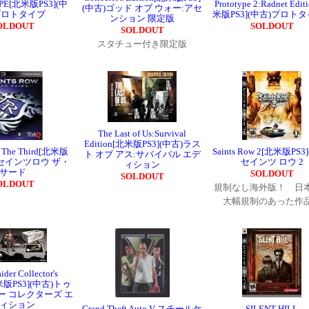
PE[北米版PS3](中
Prototype 2:Radnet Edit
(中古)ゴッド オブ ウォー:アセ
プロトタイプ
米版PS3](中古)プロトタ
ンション 限定版
OLDOUT
SOLDOUT
SOLDOUT
スタチュー付き限定版
The Last of Us:Survival
Edition[北米版PS3](中古)ラス
w The Third[北米版
Saints Row 2[北米版PS3
ト オブ アス:サバイバル エデ
古)セインツロウ ザ・
セインツ ロウ 2
ィション
サード
SOLDOUT
SOLDOUT
OLDOUT
規制なし海外版！ 日
大幅規制のあった作
der Collector's
北米版PS3](中古)トゥ
ー コレクターズ エ
ィション
Grand Theft Auto V スチールケ
SILENT HILL