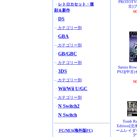
PROTOTY
・
レトロカセット・復
古)
刻＆新作
S
DS
・
─
カテゴリー別
GBA
・
─
カテゴリー別
GB/GBC
・
─
カテゴリー別
Saints Ro
3DS
・
PS3](中
─
カテゴリー別
S
Wii/Wii U/GC
・
─
カテゴリー別
N Switch2
・
N Switch
・
Tomb Rai
Edition[
・
FC/NES(海外版FC)
ームレイダ
デ