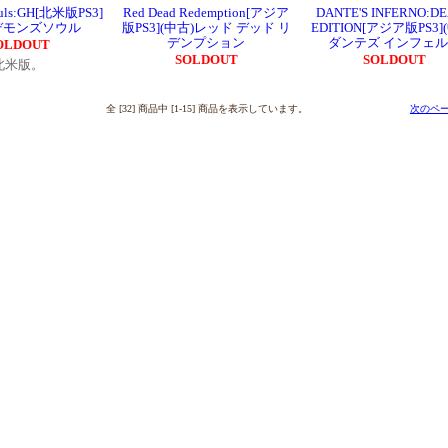
ouls:GH[北米版PS3]
Red Dead Redemption[アジア
DANTE'S INFERNO:D
)デモンズソウル
版PS3](中古)レッド デッド リ
EDITION[アジア版PS3]
デンプション
ダンテズ インフェ
OLDOUT
SOLDOUT
SOLDOUT
北米版。
全 [32] 商品中 [1-15] 商品を表示しています。
次のペー