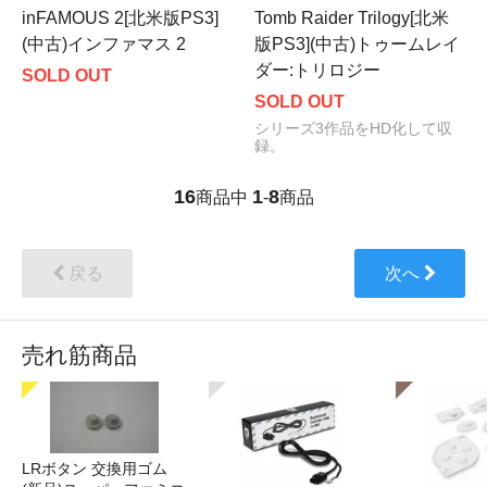
inFAMOUS 2[北米版PS3]
Tomb Raider Trilogy[北米
(中古)インファマス 2
版PS3](中古)トゥームレイ
ダー:トリロジー
SOLD OUT
SOLD OUT
シリーズ3作品をHD化して収
録。
16
1
8
商品中
-
商品
戻る
次へ
売れ筋商品
LRボタン 交換用ゴム