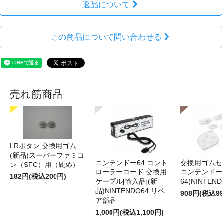
返品について
この商品について問い合わせる
売れ筋商品
LRボタン 交換用ゴム
(新品)スーパーファミコ
ニンテンドー64 コント
交換用ゴムセ
ン（SFC）用（硬め）
ローラーコード 交換用
ニンテンドー
182円(税込200円)
ケーブル[輸入品](新
64(NINTEN
品)NINTENDO64 リペ
908円(税込9
ア部品
1,000円(税込1,100円)