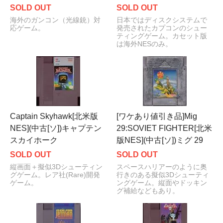
SOLD OUT
SOLD OUT
海外のガンコン（光線銃）対
日本ではディスクシステムで
応ゲーム。
発売されたカプコンのシュー
ティングゲーム。カセット版
は海外NESのみ。
Captain Skyhawk[北米版
[ワケあり値引き品]Mig
NES](中古[ソ])キャプテン
29:SOVIET FIGHTER[北米
スカイホーク
版NES](中古[ソ])ミグ 29
SOLD OUT
SOLD OUT
縦画面＋擬似3Dシューティン
スペースハリアーのように奥
グゲーム。レア社(Rare)開発
行きのある擬似3Dシューティ
ゲーム。
ングゲーム。縦面やドッキン
グ補給などもあり。