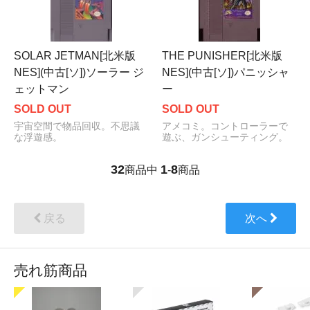
SOLAR JETMAN[北米版
THE PUNISHER[北米版
NES](中古[ソ])ソーラー ジ
NES](中古[ソ])パニッシャ
ェットマン
ー
SOLD OUT
SOLD OUT
宇宙空間で物品回収。不思議
アメコミ。コントローラーで
な浮遊感。
遊ぶ、ガンシューティング。
32
1
8
商品中
-
商品
戻る
次へ
売れ筋商品