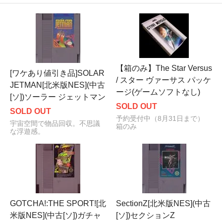
【箱のみ】The Star Versus
[ワケあり値引き品]SOLAR
/ スター ヴァーサス パッケ
JETMAN[北米版NES](中古
ージ(ゲームソフトなし)
[ソ])ソーラー ジェットマン
SOLD OUT
SOLD OUT
予約受付中（8月31日まで）
宇宙空間で物品回収。不思議
箱のみ
な浮遊感。
GOTCHA!:THE SPORT![北
SectionZ[北米版NES](中古
米版NES](中古[ソ])ガチャ
[ソ])セクションZ