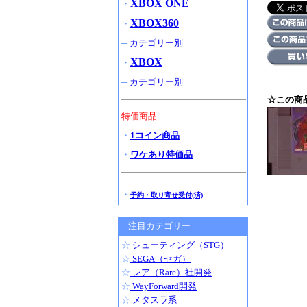
XBOX ONE
・
XBOX360
・
─
カテゴリー別
XBOX
・
─
カテゴリー別
☆この商
特価商品
・
1コイン商品
・
ワケあり特価品
・
予約・取り寄せ受付(済)
注目カテゴリー
☆
シューティング（STG）
☆
SEGA（セガ）
☆
レア（Rare）社開発
☆
WayForward開発
☆
メタスラ系