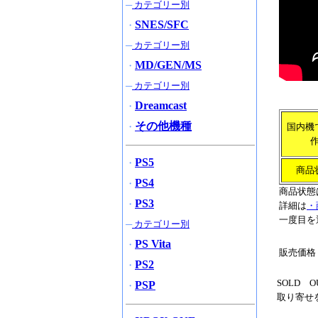
─
カテゴリー別
SNES/SFC
・
─
カテゴリー別
MD/GEN/MS
・
─
カテゴリー別
Dreamcast
・
その他機種
・
国内機
PS5
・
商品
PS4
・
商品状態
PS3
・
詳細は
・
一度目を
─
カテゴリー別
PS Vita
・
販売価格
PS2
・
SOLD
PSP
・
取り寄せ