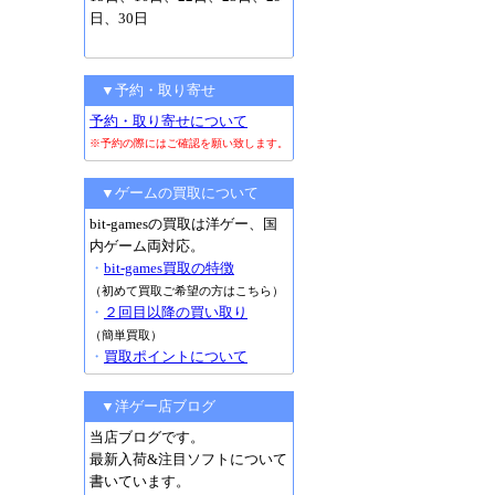
日、30日
▼予約・取り寄せ
予約・取り寄せについて
※予約の際にはご確認を願い致します。
▼ゲームの買取について
bit-gamesの買取は洋ゲー、国
内ゲーム両対応。
・
bit-games買取の特徴
（初めて買取ご希望の方はこちら）
・
２回目以降の買い取り
（簡単買取）
・
買取ポイントについて
▼洋ゲー店ブログ
当店ブログです。
最新入荷&注目ソフトについて
書いています。