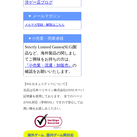
洋ゲー店ブログ
▼ メールマガジン
メルマガ登録・解除はこちら
▼小売業・同業者様
Strictly Limited Games(SLG)製
品など、海外製品の関しまし
てご興味をお持ちの方は、
『小売業・流通・卸販売』
の
確認をお願いいたします。
【SSLセキュリティーについて】
当店は日本ベリサイン株式会社のSSLサーバ
証明書を使用しております。 全てのページ
がSSL対応（常時SSL）ですので安心してお
買い物をお楽しみください。