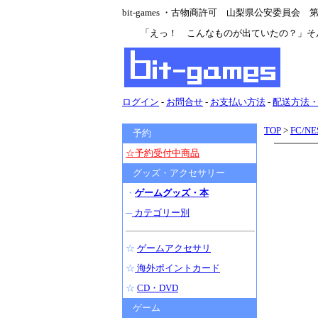
bit-games ・古物商許可 山梨県公安委員会 第47
「えっ！ こんなものが出ていたの？」そ
ログイン
-
お問合せ
-
お支払い方法
-
配送方法
TOP
>
FC/N
予約
☆予約受付中商品
グッズ・アクセサリー
・
ゲームグッズ・本
─
カテゴリー別
☆
ゲームアクセサリ
☆
海外ポイントカード
☆
CD・DVD
ゲーム