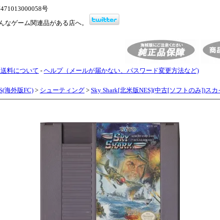
1013000058号
んなゲーム関連品がある店へ。
・送料について
-
ヘルプ（メールが届かない、パスワード変更方法など)
ES(海外版FC)
>
シューティング
>
Sky Shark[北米版NES](中古[ソフトのみ])