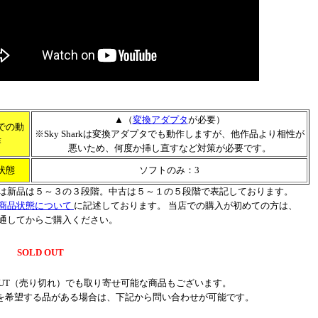
▲（
変換アダプタ
が必要）
での動
※Sky Sharkは変換アダプタでも動作しますが、他作品より相性が
作
悪いため、何度か挿し直すなど対策が必要です。
状態
ソフトのみ：3
は新品は５～３の３段階。中古は５～１の５段階で表記しております。
商品状態について
に記述しております。 当店での購入が初めての方は、
通してからご購入ください。
SOLD OUT
 OUT（売り切れ）でも取り寄せ可能な商品もございます。
を希望する品がある場合は、下記から問い合わせが可能です。