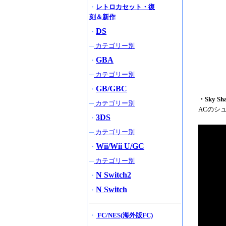
・
レトロカセット・復
刻＆新作
DS
・
─
カテゴリー別
GBA
・
─
カテゴリー別
GB/GBC
・
・Sky 
─
カテゴリー別
ACのシ
3DS
・
─
カテゴリー別
Wii/Wii U/GC
・
─
カテゴリー別
N Switch2
・
N Switch
・
・
FC/NES(海外版FC)