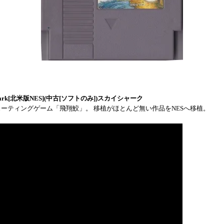
Shark[北米版NES](中古[ソフトのみ])スカイシャーク
ューティングゲーム「飛翔鮫」。 移植がほとんど無い作品をNESへ移植。