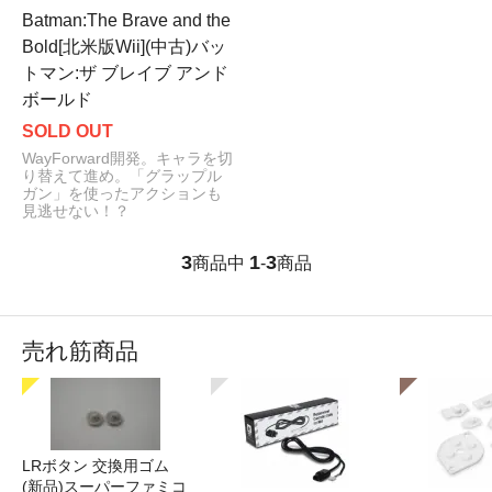
Batman:The Brave and the
Bold[北米版Wii](中古)バッ
トマン:ザ ブレイブ アンド
ボールド
SOLD OUT
WayForward開発。キャラを切
り替えて進め。「グラップル
ガン」を使ったアクションも
見逃せない！？
3
1
3
商品中
-
商品
売れ筋商品
LRボタン 交換用ゴム
(新品)スーパーファミコ