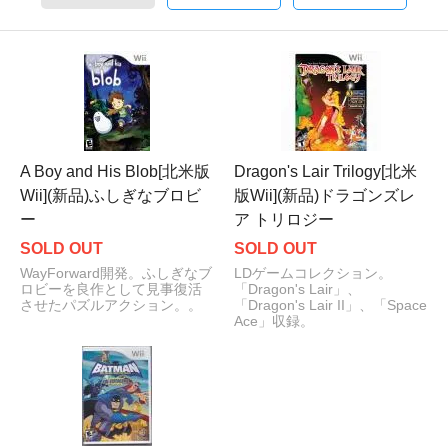
A Boy and His Blob[北米版
Dragon's Lair Trilogy[北米
Wii](新品)ふしぎなブロビ
版Wii](新品)ドラゴンズレ
ー
ア トリロジー
SOLD OUT
SOLD OUT
WayForward開発。ふしぎなブ
LDゲームコレクション。
ロビーを良作として見事復活
「Dragon's Lair」、
させたパズルアクション。。
「Dragon's Lair II」、「Space
Ace」収録。