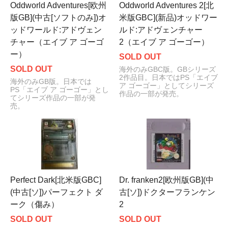
Oddworld Adventures[欧州
Oddworld Adventures 2[北
版GB](中古[ソフトのみ])オ
米版GBC](新品)オッドワー
ッドワールド:アドヴェン
ルド:アドヴェンチャー
チャー（エイブ ア ゴーゴ
2（エイブ ア ゴーゴー）
ー）
SOLD OUT
SOLD OUT
海外のみGBC版。GBシリーズ
2作品目。日本ではPS「エイブ
海外のみGB版。日本では
ア ゴーゴー」としてシリーズ
PS「エイブ ア ゴーゴー」とし
作品の一部が発売。
てシリーズ作品の一部が発
売。
Perfect Dark[北米版GBC]
Dr. franken2[欧州版GB](中
(中古[ソ])パーフェクト ダ
古[ソ])ドクターフランケン
ーク（傷み）
2
SOLD OUT
SOLD OUT