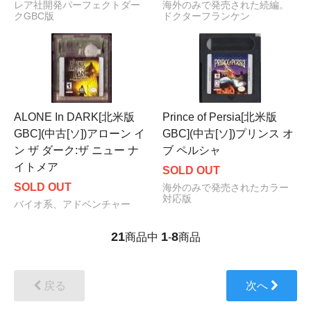
レア社開発パーフェクトダー
海外のみで発売された続編。
クGBC版
ドクターフランケン
ALONE In DARK[北米版
Prince of Persia[北米版
GBC](中古[ソ])アローン イ
GBC](中古[ソ])プリンス オ
ン ザ ダーク:ザ ニュー ナ
ブ ペルシャ
イトメア
SOLD OUT
SOLD OUT
海外のみで発売されたカラー
対応版
バイオ系、アドベンチャー
21
1
8
商品中
-
商品
戻る
次へ