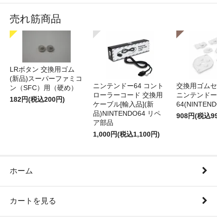
売れ筋商品
LRボタン 交換用ゴム
(新品)スーパーファミコ
ニンテンドー64 コント
交換用ゴムセ
ン（SFC）用（硬め）
ローラーコード 交換用
ニンテンドー
182円(税込200円)
ケーブル[輸入品](新
64(NINTEN
品)NINTENDO64 リペ
908円(税込9
ア部品
1,000円(税込1,100円)
ホーム
カートを見る