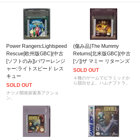
Power Rangers:Lightspeed
(傷み品)The Mummy
Rescue[欧州版GBC](中古
Returns[北米版GBC](中古
[ソフトのみ])パワーレンジ
[ソ])ザ マミー リターンズ
ャー:ライトスピード レス
SOLD OUT
キュー
４種のゲームでピラミッドか
ら脱出せよ。ハムナプトラ。
SOLD OUT
ナツメ開発探索系アクショ
ン。