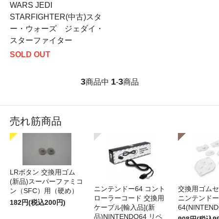
WARS JEDI
STARFIGHTER(中古)スタ
ー・ウォーズ ジェダイ・
スターファイター
SOLD OUT
3
1
3
商品中
-
商品
売れ筋商品
LRボタン 交換用ゴム
(新品)スーパーファミコ
ニンテンドー64 コント
交換用ゴムセ
ン（SFC）用（硬め）
ローラーコード 交換用
ニンテンドー
182円(税込200円)
ケーブル[輸入品](新
64(NINTEN
品)NINTENDO64 リペ