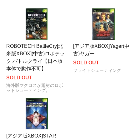
ROBOTECH BattleCry[北
[アジア版XBOX]Yager(中
米版XBOX](中古)ロボテッ
古)ヤガー
ク バトルクライ【日本版
SOLD OUT
本体で動作不可】
フライトシューティング
SOLD OUT
海外版マクロスが題材のロボ
ットシューティング。
[アジア版XBOX]STAR