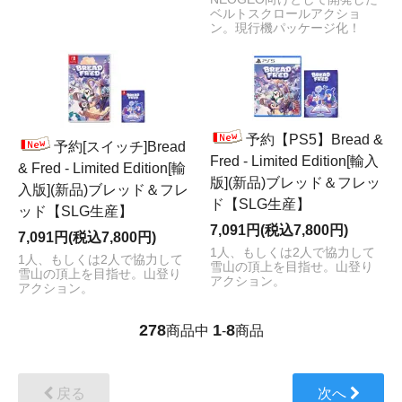
ベルトスクロールアクショ
ン。現行機パッケージ化！
予約【PS5】Bread &
予約[スイッチ]Bread
Fred - Limited Edition[輸入
& Fred - Limited Edition[輸
版](新品)ブレッド＆フレッ
入版](新品)ブレッド＆フレ
ド【SLG生産】
ッド【SLG生産】
7,091円(税込7,800円)
7,091円(税込7,800円)
1人、もしくは2人で協力して
1人、もしくは2人で協力して
雪山の頂上を目指せ。山登り
雪山の頂上を目指せ。山登り
アクション。
アクション。
278
1
8
商品中
-
商品
戻る
次へ