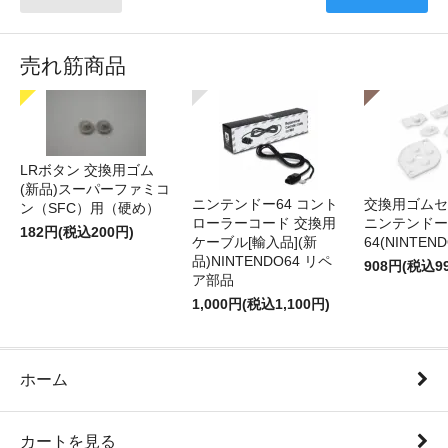
売れ筋商品
LRボタン 交換用ゴム
(新品)スーパーファミコ
ニンテンドー64 コント
交換用ゴムセ
ン（SFC）用（硬め）
ローラーコード 交換用
ニンテンドー
182円(税込200円)
ケーブル[輸入品](新
64(NINTEN
品)NINTENDO64 リペ
908円(税込9
ア部品
1,000円(税込1,100円)
ホーム
カートを見る