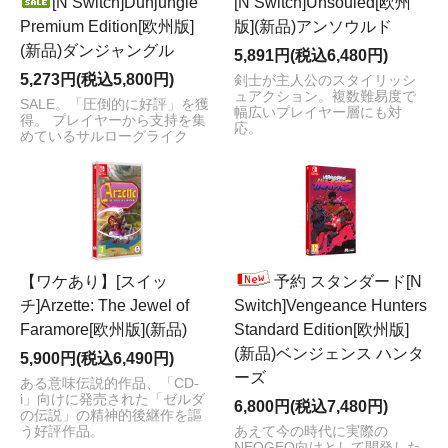
[N Switch]Dunjungle
[N Switch]Unsouled[欧州
Premium Edition[欧州版]
版](新品)アンソウルド
(新品)ダンジャングル
5,891円(税込6,480円)
5,273円(税込5,800円)
剣士が主人公のスタイリッシ
ュアクション。複数難易度で
SALE。「圧倒的に好評」を獲
幅広いプレイヤー層にも対
得。 プレイヤーから支持を集
応。
めているサルローグライク
【ワケあり】[スイッ
予約 スタンダード[N
チ]Arzette: The Jewel of
Switch]Vengeance Hunters
Faramore[欧州版](新品)
Standard Edition[欧州版]
(新品)ベンジェンス ハンタ
5,900円(税込6,490円)
ーズ
ある意味伝説的作品、「CD-
i」向けに発売された「ゼルダ
6,800円(税込7,480円)
の伝説」の精神的後継作を謳
う好評作品。
あえて今の時代に実際の
NEOGEO向けとして開発した