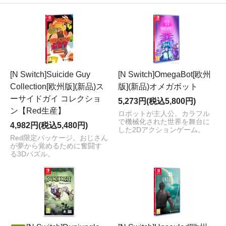
[N Switch]Suicide Guy
[N Switch]OmegaBot[欧州
Collection[欧州版](新品)ス
版](新品)オメガボット
ーサイドガイ コレクショ
5,273円(税込5,800円)
ン【Red生産】
ロボットが主人公。カラフル
で機械化された世界を舞台に
4,982円(税込5,480円)
した2Dアクションゲーム。
Red限定パッケージ。おじさん
が夢から覚めるために奮闘す
る3Dパズル。