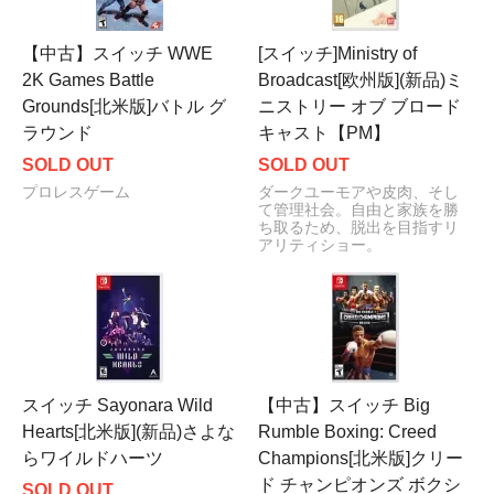
【中古】スイッチ WWE
[スイッチ]Ministry of
2K Games Battle
Broadcast[欧州版](新品)ミ
Grounds[北米版]バトル グ
ニストリー オブ ブロード
ラウンド
キャスト【PM】
SOLD OUT
SOLD OUT
プロレスゲーム
ダークユーモアや皮肉、そし
て管理社会。自由と家族を勝
ち取るため、脱出を目指すリ
アリティショー。
スイッチ Sayonara Wild
【中古】スイッチ Big
Hearts[北米版](新品)さよな
Rumble Boxing: Creed
らワイルドハーツ
Champions[北米版]クリー
ド チャンピオンズ ボクシ
SOLD OUT