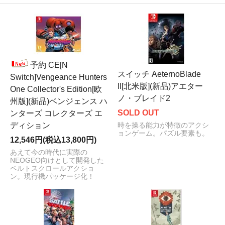
予約 CE[N
スイッチ AeternoBlade
Switch]Vengeance Hunters
II[北米版](新品)アエター
One Collector's Edition[欧
ノ・ブレイド2
州版](新品)ベンジェンス ハ
SOLD OUT
ンターズ コレクターズ エ
ディション
時を操る能力が特徴のアクシ
ョンゲーム。パズル要素も。
12,546円(税込13,800円)
あえて今の時代に実際の
NEOGEO向けとして開発した
ベルトスクロールアクショ
ン。現行機パッケージ化！