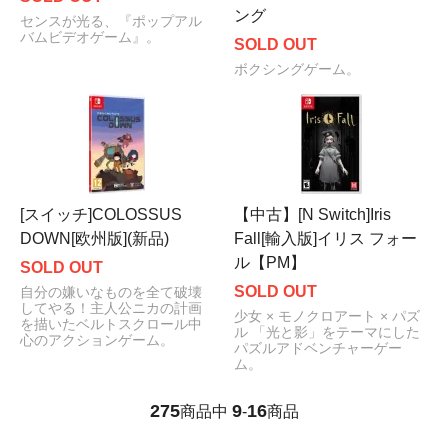
ング
センスが光る、『ポップアル
バムビデオゲーム』。
SOLD OUT
ボクシングゲーム。
[スイッチ]COLOSSUS
【中古】[N Switch]Iris
DOWN[欧州版](新品)
Fall[輸入版]イリス フォー
ル【PM】
SOLD OUT
SOLD OUT
自分の嫌いなものを全て破壊
してやる！主人公ニカの計画
少女 × モノクロアート × パズ
を描いたベルトスクロール中
ル 「光と影」をテーマにした
心のアクションゲーム。
パズルアドベンチャーゲー
ム。
275
9
16
商品中
-
商品