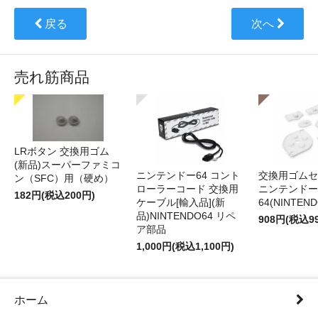
戻る
次へ
売れ筋商品
LRボタン 交換用ゴム
(新品)スーパーファミコ
ニンテンドー64 コント
交換用ゴムセ
ン（SFC）用（硬め）
ローラーコード 交換用
ニンテンドー
182円(税込200円)
ケーブル[輸入品](新
64(NINTEN
品)NINTENDO64 リペ
908円(税込9
ア部品
1,000円(税込1,100円)
ホーム