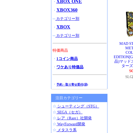
XBOX ONE
・
XBOX360
・
─
カテゴリー別
XBOX
・
─
カテゴリー別
MAD ST
MET
特価商品
COL
EDITION[
・
1コイン商品
品)マッド
ターズ
・
ワケあり特価品
S
SL
・
予約・取り寄せ受付(済)
注目カテゴリー
☆
シューティング（STG）
☆
SEGA（セガ）
☆
レア（Rare）社開発
☆
WayForward開発
☆
メタスラ系