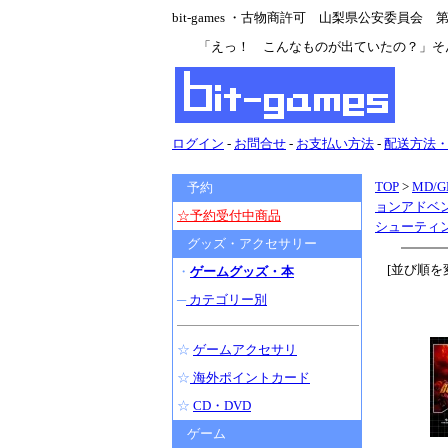
bit-games ・古物商許可 山梨県公安委員会 第47
「えっ！ こんなものが出ていたの？」そ
ログイン
-
お問合せ
-
お支払い方法
-
配送方法
TOP
>
MD/G
予約
ョンアドベン
☆予約受付中商品
シューティ
グッズ・アクセサリー
[並び順を
・
ゲームグッズ・本
─
カテゴリー別
☆
ゲームアクセサリ
☆
海外ポイントカード
☆
CD・DVD
ゲーム