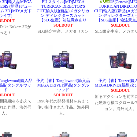
em 3D[輸入品MEGA
EU スタイル[MD]MEGA
US[Genesis]M
NESIS](新品)デュー
TURRICAN DIRECTOR'S
TURRICAN DIRECTO
 3D [MD/メガド
CUT[輸入版](新品)メガタリカ
CUT[輸入版](新品)メ
ライブ]
ン ディレクターズカット
ン ディレクターズカ
【SLG生産】箱注意点あり
【SLG生産】箱注意点
OLDOUT
SOLDOUT
SOLDOUT
uke Nukem 3Dが
SLG限定生産。メガタリカン
SLG限定生産。メガタ
遊べる！
nglewood[輸入品
予約【青】Tanglewood[輸入品
予約【青】Tanzer[輸
](新品)タングルウッ
MEGA DRIVE](新品)タングル
MEGA DRIVE](新品)
ド
ウッド
SOLDOUT
OLDOUT
SOLDOUT
斬るアクションを前面
代の開発機材をあえて
1990年代の開発機材をあえて
た硬派な横スクロール
れた作品。海外同
使い制作された作品。海外同
ョン。海外同人。
人。
人。