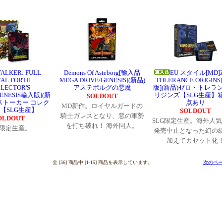
ALKER: FULL
Demons Of Asteborg[輸入品
EU スタイル[MD]
AL FORTH
MEGA DRIVE/GENESIS](新品)
TOLERANCE ORIGIN
LECTOR'S
アステポルグの悪魔
版](新品)ゼロ・トレラン
GENESIS輸入版](新
リジンズ【SLG生産】
SOLDOUT
ストーカー コレク
点あり
MD新作。ロイヤルガードの
【SLG生産】
SOLDOUT
騎士ガレスとなり、悪の軍勢
OLDOUT
SLG限定生産。海外人気
を打ち破れ！ 海外同人。
G限定生産。
発売中止となった幻の
加えてカセット化
全 [56] 商品中 [1-15] 商品を表示しています。
次のペー