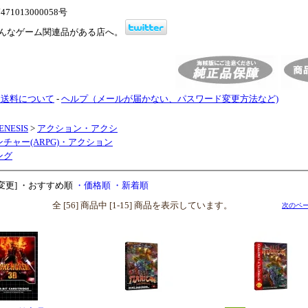
1013000058号
んなゲーム関連品がある店へ。
・送料について
-
ヘルプ（メールが届かない、パスワード変更方法など)
ENESIS
>
アクション・アクシ
チャー(ARPG)・アクション
ング
変更]
・おすすめ順
・価格順
・新着順
全 [56] 商品中 [1-15] 商品を表示しています。
次のペー