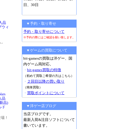
日、30日
輸入品
▼予約・取り寄せ
デブウィ
予約・取り寄せについて
※予約の際にはご確認を願い致します。
人。
▼ゲームの買取について
bit-gamesの買取は洋ゲー、国
内ゲーム両対応。
・
bit-games買取の特徴
（初めて買取ご希望の方はこちら）
・
２回目以降の買い取り
（簡単買取）
・
買取ポイントについて
ars
輸入品
(新品)
▼洋ゲー店ブログ
ルド
当店ブログです。
登場！
最新入荷&注目ソフトについて
書いています。