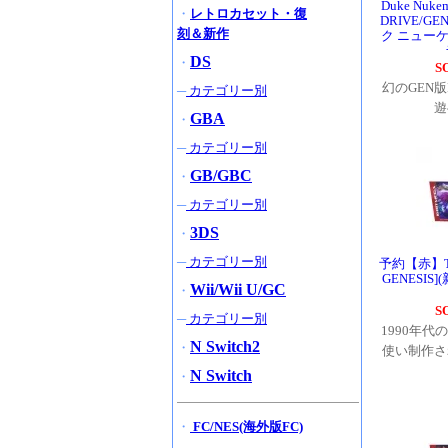
Duke Nuk
・
レトロカセット・復
DRIVE/GE
刻＆新作
ク ニューケム
DS
・
S
幻のGEN版D
─
カテゴリー別
GBA
・
─
カテゴリー別
GB/GBC
・
─
カテゴリー別
3DS
・
─
カテゴリー別
予約【赤】Ta
GENESIS
Wii/Wii U/GC
・
S
─
カテゴリー別
1990年
N Switch2
・
使い制作さ
N Switch
・
・
FC/NES(海外版FC)