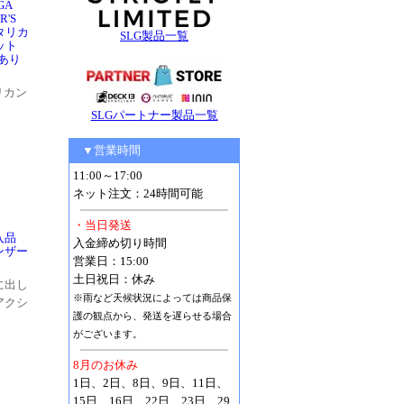
EGA
R'S
ガタリカ
SLG製品一覧
ット
あり
リカン
SLGパートナー製品一覧
▼営業時間
11:00～17:00
ネット注文：24時間可能
・当日発送
入品
入金締め切り時間
タンザー
営業日：15:00
土日祝日：休み
に出し
※雨など天候状況によっては商品保
アクシ
護の観点から、発送を遅らせる場合
がございます。
8月のお休み
1日、2日、8日、9日、11日、
15日、16日、22日、23日、29