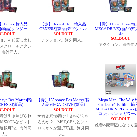
Tanzer[輸入品
【赤】Devwill Too[輸入品
【青】Devwill Too[
IS](新品)タンザー
GENESIS](新品)デブウィル
MEGA DRIVE](新品)
ル
OLDOUT
SOLDOUT
SOLDOUT
ョンを前面に出し
アクション。海外同人。
アクション。海外同
スクロールアクシ
。海外同人。
ye Des Mortes[輸
【青】L’Abbaye Des Mortes[輸
Mega Man: The Wily W
NESIS](新品)
入品MEGA DRIVE](新品)
Collector's Edition[
MEGA DRIVE/Genesis]
OLDOUT
SOLDOUT
ロックマン メガワー
者は生き延びられ
か弱き異端者は生き延びられ
SOLDOUT
MSX,GBなどレト
るのか？ MSX,GBなどレト
改善&豪華版になって
選択可能。海外同
ロスキンが選択可能。海外同
人。
人。