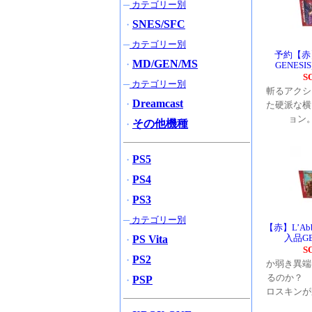
─
カテゴリー別
SNES/SFC
・
─
カテゴリー別
予約【赤】
MD/GEN/MS
・
GENES
S
─
カテゴリー別
斬るアクシ
Dreamcast
・
た硬派な横
ョン
その他機種
・
PS5
・
PS4
・
PS3
・
─
カテゴリー別
【赤】L’Abba
入品GE
PS Vita
・
S
PS2
・
か弱き異端
るのか？ 
PSP
・
ロスキンが