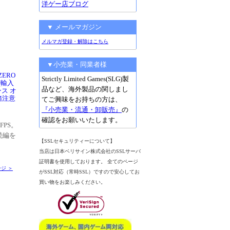
洋ゲー店ブログ
▼ メールマガジン
メルマガ登録・解除はこちら
▼小売業・同業者様
ZERO
Strictly Limited Games(SLG)製
S[輸入
品など、海外製品の関しまし
ス オ
箱注意
てご興味をお持ちの方は、
『小売業・流通・卸販売』
の
確認をお願いいたします。
FPS。
続編を
【SSLセキュリティーについて】
！
当店は日本ベリサイン株式会社のSSLサーバ
証明書を使用しております。 全てのページ
ジ ＞
がSSL対応（常時SSL）ですので安心してお
買い物をお楽しみください。