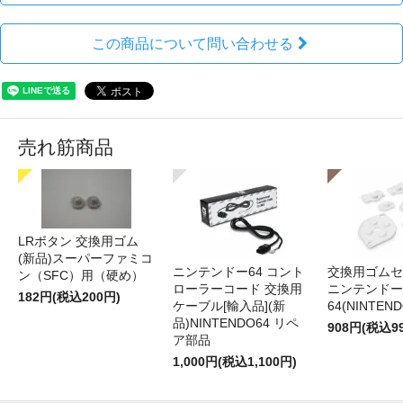
この商品について問い合わせる
売れ筋商品
LRボタン 交換用ゴム
(新品)スーパーファミコ
ニンテンドー64 コント
交換用ゴムセ
ン（SFC）用（硬め）
ローラーコード 交換用
ニンテンドー
182円(税込200円)
ケーブル[輸入品](新
64(NINTEN
品)NINTENDO64 リペ
908円(税込9
ア部品
1,000円(税込1,100円)