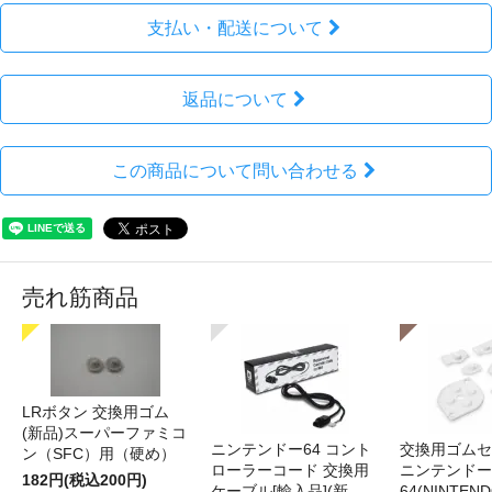
支払い・配送について
返品について
この商品について問い合わせる
売れ筋商品
LRボタン 交換用ゴム
(新品)スーパーファミコ
ニンテンドー64 コント
交換用ゴムセ
ン（SFC）用（硬め）
ローラーコード 交換用
ニンテンドー
182円(税込200円)
ケーブル[輸入品](新
64(NINTEN