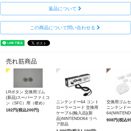
返品について
この商品について問い合わせる
売れ筋商品
LRボタン 交換用ゴム
(新品)スーパーファミコ
ニンテンドー64 コント
交換用ゴムセ
ン（SFC）用（硬め）
ローラーコード 交換用
ニンテンドー
182円(税込200円)
ケーブル[輸入品](新
64(NINTEN
品)NINTENDO64 リペ
908円(税込9
ア部品