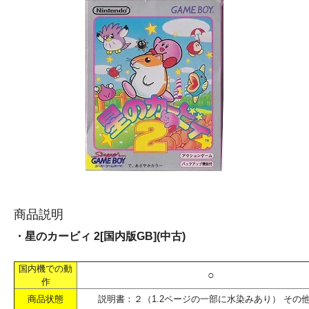
商品説明
・星のカービィ 2[国内版GB](中古)
国内機での動
○
作
商品状態
説明書：２（1.2ページの一部に水染みあり） その他