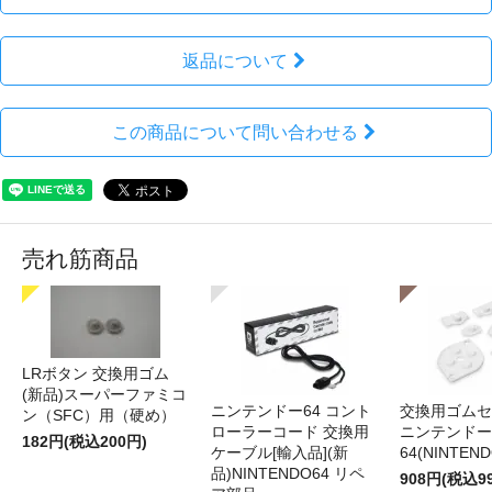
返品について
この商品について問い合わせる
売れ筋商品
LRボタン 交換用ゴム
(新品)スーパーファミコ
ニンテンドー64 コント
交換用ゴムセ
ン（SFC）用（硬め）
ローラーコード 交換用
ニンテンドー
182円(税込200円)
ケーブル[輸入品](新
64(NINTEN
品)NINTENDO64 リペ
908円(税込9