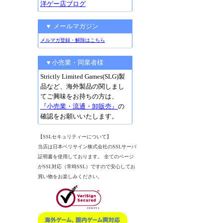
洋ゲー店ブログ
▼ メールマガジン
メルマガ登録・解除はこちら
▼小売業・同業者様
Strictly Limited Games(SLG)製
品など、海外製品の関しまし
てご興味をお持ちの方は、
『小売業・流通・卸販売』
の
確認をお願いいたします。
【SSLセキュリティーについて】
当店は日本ベリサイン株式会社のSSLサーバ
証明書を使用しております。 全てのページ
がSSL対応（常時SSL）ですので安心してお
買い物をお楽しみください。