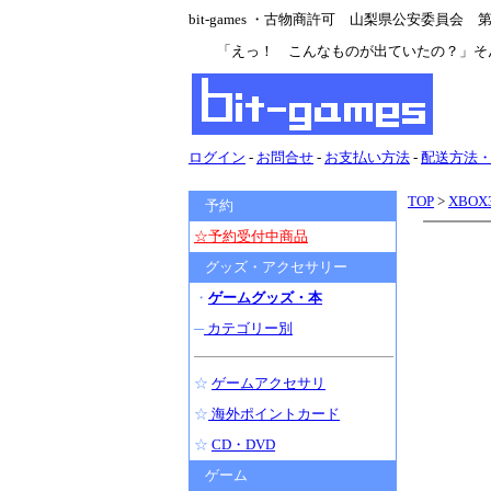
bit-games ・古物商許可 山梨県公安委員会 第47
「えっ！ こんなものが出ていたの？」そ
ログイン
-
お問合せ
-
お支払い方法
-
配送方法
TOP
>
XBOX
予約
☆予約受付中商品
グッズ・アクセサリー
・
ゲームグッズ・本
─
カテゴリー別
☆
ゲームアクセサリ
☆
海外ポイントカード
☆
CD・DVD
ゲーム