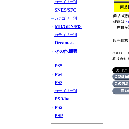
─
カテゴリー別
商品
SNES/SFC
・
商品状態
─
カテゴリー別
詳細は
・
MD/GEN/MS
・
一度目を
─
カテゴリー別
販売価格
Dreamcast
・
その他機種
・
SOLD
取り寄せ
PS5
・
PS4
・
PS3
・
─
カテゴリー別
PS Vita
・
PS2
・
PSP
・