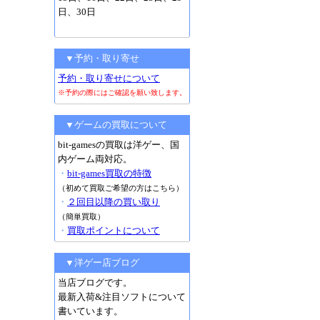
日、30日
▼予約・取り寄せ
予約・取り寄せについて
※予約の際にはご確認を願い致します。
▼ゲームの買取について
bit-gamesの買取は洋ゲー、国
内ゲーム両対応。
・
bit-games買取の特徴
（初めて買取ご希望の方はこちら）
・
２回目以降の買い取り
（簡単買取）
・
買取ポイントについて
▼洋ゲー店ブログ
当店ブログです。
最新入荷&注目ソフトについて
書いています。