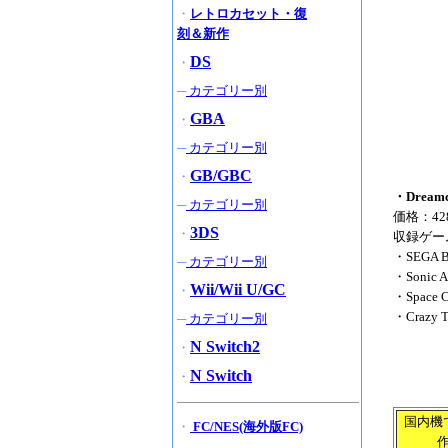
・
レトロカセット・復
刻＆新作
DS
・
─
カテゴリー別
GBA
・
─
カテゴリー別
GB/GBC
・
・Dream
─
カテゴリー別
価格：42
3DS
・
収録ゲー
・SEGA Ba
─
カテゴリー別
・Sonic A
Wii/Wii U/GC
・
・Space C
・Crazy T
─
カテゴリー別
N Switch2
・
N Switch
・
国内機
・
FC/NES(海外版FC)