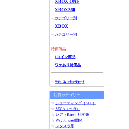
XBOX ONE
・
XBOX360
・
─
カテゴリー別
XBOX
・
─
カテゴリー別
特価商品
・
1コイン商品
・
ワケあり特価品
・
予約・取り寄せ受付(済)
注目カテゴリー
☆
シューティング（STG）
☆
SEGA（セガ）
☆
レア（Rare）社開発
☆
WayForward開発
☆
メタスラ系