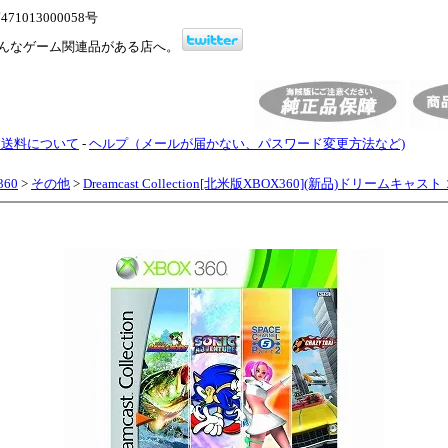
1013000058号
んなゲーム関連品がある店へ。
・送料について
-
ヘルプ（メールが届かない、パスワード変更方法など)
360
>
その他
>
Dreamcast Collection[北米版XBOX360](新品)ドリームキャ