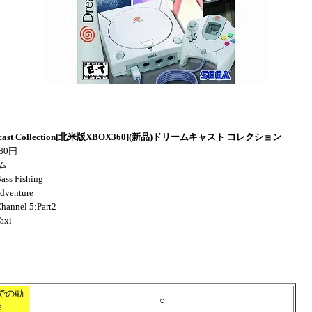
cast Collection[北米版XBOX360](新品)ドリームキャスト コレクション
80円
ム
ss Fishing
dventure
hannel 5:Part2
axi
での動
○
作