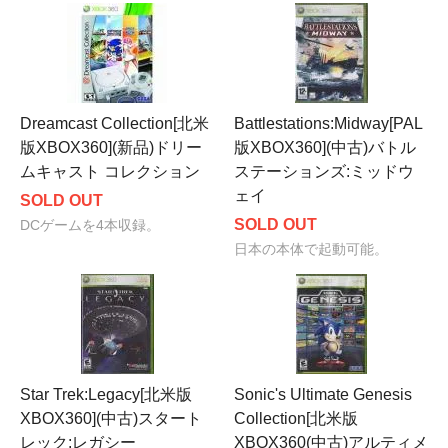
Dreamcast Collection[北米
Battlestations:Midway[PAL
版XBOX360](新品)ドリー
版XBOX360](中古)バトル
ムキャスト コレクション
ステーションズ:ミッドウ
ェイ
SOLD OUT
SOLD OUT
DCゲームを4本収録。
日本の本体で起動可能。
Star Trek:Legacy[北米版
Sonic's Ultimate Genesis
XBOX360](中古)スタート
Collection[北米版
レック:レガシー
XBOX360(中古)アルティメ