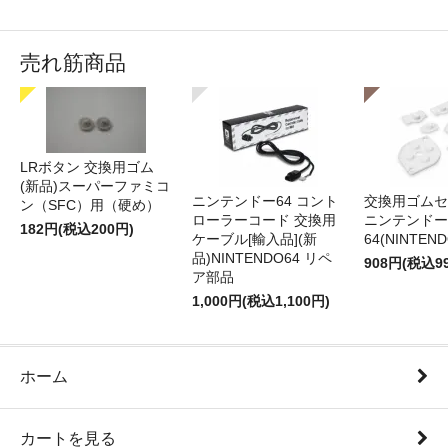
売れ筋商品
LRボタン 交換用ゴム
(新品)スーパーファミコ
ニンテンドー64 コント
交換用ゴムセ
ン（SFC）用（硬め）
ローラーコード 交換用
ニンテンドー
182円(税込200円)
ケーブル[輸入品](新
64(NINTEN
品)NINTENDO64 リペ
908円(税込9
ア部品
1,000円(税込1,100円)
ホーム
カートを見る