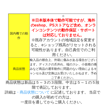
○
※日本版本体で動作可能ですが、海外
のeshop、PSストアなど含め、オンラ
インコンテンツの動作保証・サポート
国内機での動
は対応しておりません。
作
※既存アカウントの地域設定を変更す
ると、eショップ残高がリセットされる
可能性があります。自己責任でのご利
用ください。
輸入品の都合上、外箱に傷みがある場合がござい
ます。ディスクの爪外れ、端のスレ、小規模の痛
商品状態
みなど商品の通常動作に問題のない理由によるキ
ャンセル及び交換はお受けいたしかねます。予め
ご了承ください。
商品状態は新品は５～３の３段階。中古は５～１の５段
階で表記しております。
詳細は
・商品状態について
に記述しております。 当店で
の購入が初めての方は、
一度目を通してからご購入ください。