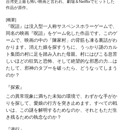
台湾史上最も怖い映画と言われ、劇場＆Netflixでヒットした
作品が原作。
[概要]
『呪詛』は没入型一人称サスペンスホラーゲームで、
同名の映画『呪詛』をゲーム化した作品です。このゲ
ームで、映画の中の「陳家村」の背筋も凍る裏話がわ
かります。消えた娘を探すうちに、うっかり謎のカル
ト集団の村に足を踏み入れた母親。村にはびこる息苦
しいほどの狂気と恐怖、そして絶望的な邪悪の力…は
たして、邪神のタブーを破ったら、どうなってしまう
のか？
『探索』
この異常現象に満ちた未知の環境で、わずかな手がか
りを探して、愛娘の行方を突き止めます。すべての戦
いは、この謎を解明するためなのか、それともただ生
き残るための執念なのか？
『潜行』