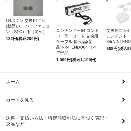
LRボタン 交換用ゴム
(新品)スーパーファミコ
ニンテンドー64 コント
交換用ゴムセ
ン（SFC）用（硬め）
ローラーコード 交換用
ニンテンドー
182円(税込200円)
ケーブル[輸入品](新
64(NINTEN
品)NINTENDO64 リペ
908円(税込9
ア部品
1,000円(税込1,100円)
ホーム
カートを見る
送料・支払い方法・特定商取引法に基づく表記・
返品など