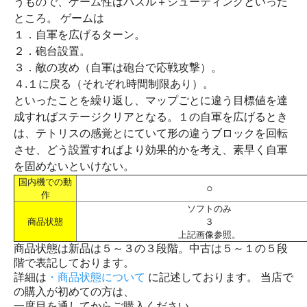
うもので、ゲーム性はパズル＋シューティングといった
ところ。 ゲームは
１．自軍を広げるターン。
２．砲台設置。
３．敵の攻め（自軍は砲台で応戦攻撃）。
４.１に戻る（それぞれ時間制限あり）。
といったことを繰り返し、マップごとに違う目標値を達
成すればステージクリアとなる。１の自軍を広げるとき
は、テトリスの感覚とにていて形の違うブロックを回転
させ、どう設置すればより効果的かを考え、素早く自軍
を固めないといけない。
国内機での動
○
作
ソフトのみ
商品状態
３
上記画像参照。
商品状態は新品は５～３の３段階。中古は５～１の５段
階で表記しております。
詳細は
・商品状態について
に記述しております。 当店で
の購入が初めての方は、
一度目を通してからご購入ください。