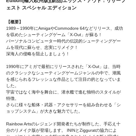
Edition[輸入欧州版](新品)エックス・アウト：リサーフ
ェスト スペシャル エディション
【概要】
1989～1990年にAmigaやCommodore 64などリリース、成功
を収めたシューティングゲーム「X-Out」が蘇る！
パーソナルコンピューター時代の伝説的シューティングゲー
ムを現代に蘇らせ、忠実にリメイク！
深海人の侵略を阻止しましょう！
1990年にアミガで最初にリリースされた「X-Out」は、当時
のクラシックなシューティングゲームジャンルの中で、潮風
を感じられるフレッシュな作品として注目の的となっていま
した。
宇宙ではなく海中を舞台に、潜水艦で進む独特のスタイルが
特徴。
さらに様々な船体・武器・アクセサリーを組み合わせる「シ
ョップシステム」が大きな魅力でした。
Rainbow Artsのレジェンド開発者たちが制作した、手応え十
分のリメイク版が登場します。 ININとZigguratの協力によ