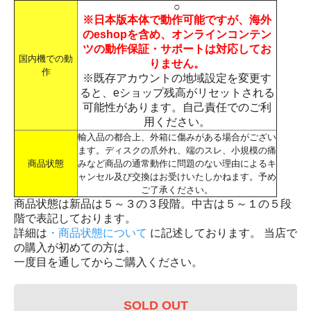
○
※日本版本体で動作可能ですが、海外
のeshopを含め、オンラインコンテン
ツの動作保証・サポートは対応してお
国内機での動
りません。
作
※既存アカウントの地域設定を変更す
ると、eショップ残高がリセットされる
可能性があります。自己責任でのご利
用ください。
輸入品の都合上、外箱に傷みがある場合がござい
ます。ディスクの爪外れ、端のスレ、小規模の痛
商品状態
みなど商品の通常動作に問題のない理由によるキ
ャンセル及び交換はお受けいたしかねます。予め
ご了承ください。
商品状態は新品は５～３の３段階。中古は５～１の５段
階で表記しております。
詳細は
・商品状態について
に記述しております。 当店で
の購入が初めての方は、
一度目を通してからご購入ください。
SOLD OUT