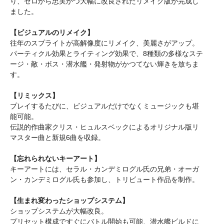
り、ゼロから忠実かつ大幅に改良されたリメイク版が完成し
ました。
【ビジュアルのリメイク】
往年のスプライトが高解像度にリメイク、美麗さがアップ。
パーティクル効果とライティング効果で、8種類の多様なステ
ージ・敵・ボス・潜水艦・発射物がかつてない輝きを放ちま
す。
【リミックス】
プレイするたびに、ビジュアルだけでなくミュージックも堪
能可能。
伝説的作曲家クリス・ヒュルスベックによるオリジナル版リ
マスター曲と新規6曲を収録。
【忘れられないキーアート】
キーアートには、セラル・カンデミログル氏の兄弟・オーガ
ン・カンデミログル氏も参加し、トリビュート作品を制作。
【生まれ変わったショップシステム】
ショップシステムが大幅改良。
プリセット構成ですぐにバトル開始も可能、潜水艦ビルドに