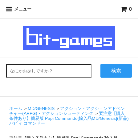
0
メニュー
検索
ホーム
＞
MD/GENESIS
＞
アクション・アクションアドベン
チャー(ARPG)・アクションシューティング
＞
要注意【購入
条件あり】簡易版 Papi Commando[輸入品MD/Genesis](新品)
パピィ コマンドー