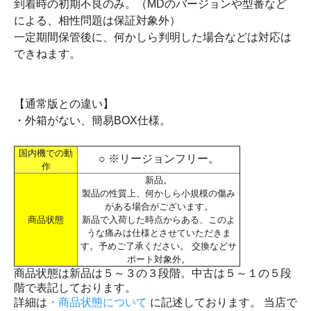
到着時の初期不良のみ。（MDのバージョンや型番など
による、相性問題は保証対象外）
一定期間保管後に、何かしら判明した場合などは対応は
できねます。
【通常版との違い】
・外箱がない、簡易BOX仕様。
国内機での動
○ ※リージョンフリー。
作
新品。
製品の性質上、何かしら小規模の傷み
がある場合がございます。
商品状態
新品で入荷した時点からある、このよ
うな痛みは仕様とさせていただきま
す。予めご了承ください。 交換などサ
ポート対象外。
商品状態は新品は５～３の３段階。中古は５～１の５段
階で表記しております。
詳細は
・商品状態について
に記述しております。 当店で