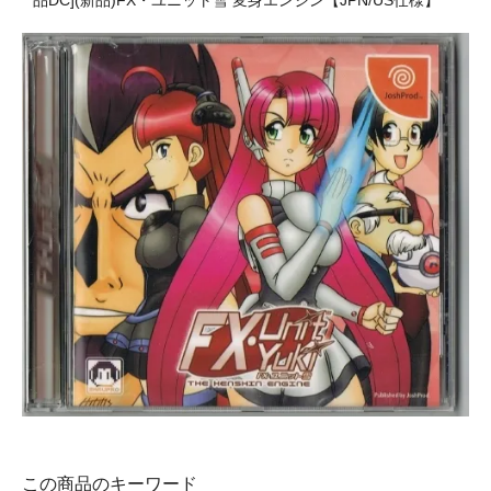
品DC](新品)FX・ユニット雪 変身エンジン【JPN/US仕様】
この商品のキーワード