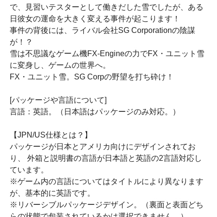
で、見習いテスターとして働きだした雪でしたが、ある
日彼女の運命を大きく変える事件が起こります！
事件の背後には、ライバル会社SG Corporationの陰謀
が！？
雪は不思議なゲーム機FX-Engineの力でFX・ユニット雪
に変身し、ゲームの世界へ。
FX・ユニット雪。SG Corpの野望を打ち砕け！
[パッケージや言語について]
言語：英語。（日本語はパッケージのみ対応。）
【JPN/US仕様とは？】
パッケージが日本とアメリカ向けにデザインされてお
り、 外箱と説明書の言語が日本語と英語の2言語対応し
ています。
※ゲーム内の言語についてはタイトルにより異なります
が、基本的に英語です。
※リバーシブルパッケージデザイン。（裏面と表面どち
らの状態で包装されているかは選択できません。）