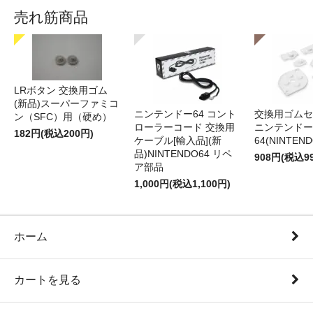
売れ筋商品
LRボタン 交換用ゴム
(新品)スーパーファミコ
ニンテンドー64 コント
交換用ゴムセ
ン（SFC）用（硬め）
ローラーコード 交換用
ニンテンドー
182円(税込200円)
ケーブル[輸入品](新
64(NINTEN
品)NINTENDO64 リペ
908円(税込9
ア部品
1,000円(税込1,100円)
ホーム
カートを見る