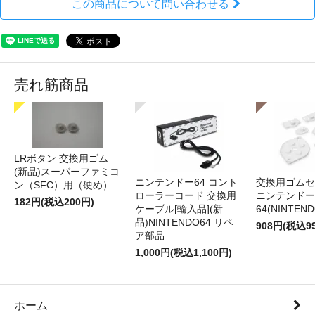
この商品について問い合わせる
売れ筋商品
LRボタン 交換用ゴム
(新品)スーパーファミコ
ニンテンドー64 コント
交換用ゴムセ
ン（SFC）用（硬め）
ローラーコード 交換用
ニンテンドー
182円(税込200円)
ケーブル[輸入品](新
64(NINTEN
品)NINTENDO64 リペ
908円(税込9
ア部品
1,000円(税込1,100円)
ホーム