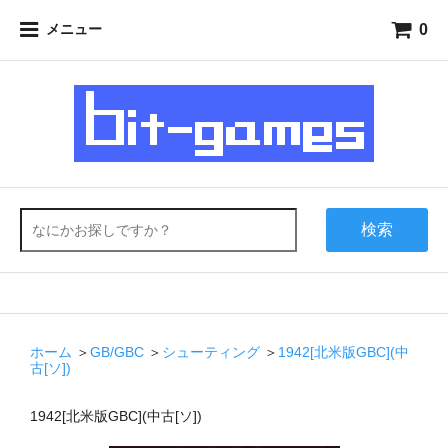
0
メニュー
検索
ホーム
＞
GB/GBC
＞
シューティング
＞
1942[北米版GBC](中
古[ソ])
1942[北米版GBC](中古[ソ])